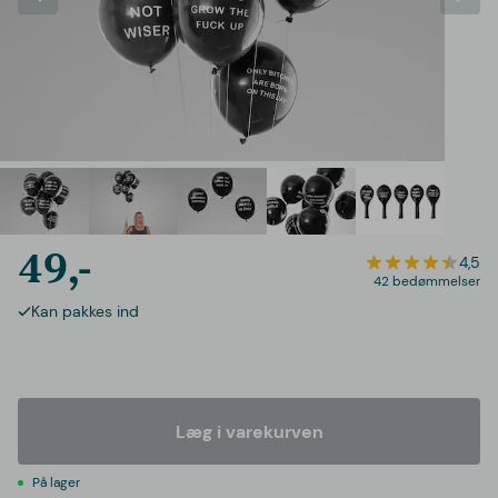
49,-
4,5
42 bedømmelser
Kan pakkes ind
Læg i varekurven
På lager