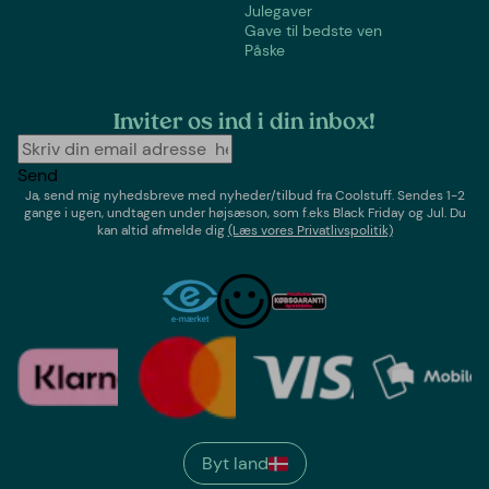
Julegaver
Gave til bedste ven
Påske
Inviter os ind i din inbox!
Send
Ja, send mig nyhedsbreve med
nyheder/tilbud
fra
Coolstuff
. Sendes 1-2
gange i ugen,
undtagen under højsæson, som f.eks Black Friday og Jul
. Du
kan altid afmelde dig
(Læs vores Privatlivspolitik)
Byt land