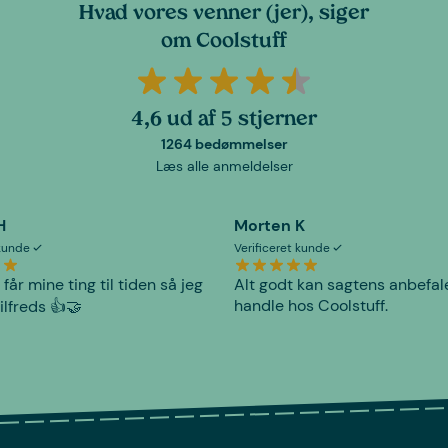
Hvad vores venner (jer), siger
om Coolstuff
4,6 ud af 5 stjerner
1264 bedømmelser
Læs alle anmeldelser
H
Morten K
 kunde
Verificeret kunde
 får mine ting til tiden så jeg
Alt godt kan sagtens anbefal
handle hos Coolstuff.
tilfreds 👍🤝