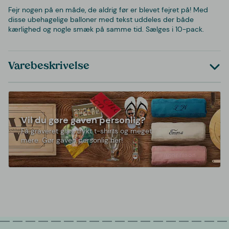
Fejr nogen på en måde, de aldrig før er blevet fejret på! Med
disse ubehagelige balloner med tekst uddeles der både
kærlighed og nogle smæk på samme tid. Sælges i 10-pack.
Varebeskrivelse
Vil du gøre gaven personlig?
Få graveret glas, trykt t-shirts og meget
mere. Gør gaven personlig her!