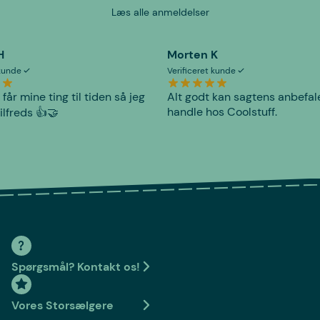
Læs alle anmeldelser
H
Morten K
 kunde
Verificeret kunde
 får mine ting til tiden så jeg
Alt godt kan sagtens anbefal
handle hos Coolstuff.
tilfreds 👍🤝
Spørgsmål? Kontakt os!
Vores Storsælgere