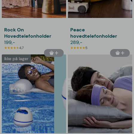
Rock On
Peace
Hovedtelefonholder
hovedtelefonholder
199,-
289,-
4,7
5
Ikke på lager