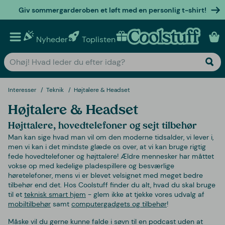
Giv sommergarderoben et løft med en personlig t-shirt!
Nyheder
Toplisten
Personlige gaver
Interesser
Teknik
Højtalere & Headset
Højtalere & Headset
Højttalere, hovedtelefoner og sejt tilbehør
Man kan sige hvad man vil om den moderne tidsalder, vi lever i,
men vi kan i det mindste glæde os over, at vi kan bruge rigtig
fede hovedtelefoner og højttalere! Ældre mennesker har måttet
vokse op med kedelige pladespillere og besværlige
høretelefoner, mens vi er blevet velsignet med meget bedre
tilbehør end det. Hos Coolstuff finder du alt, hvad du skal bruge
til et
teknisk smart hjem
- glem ikke at tjekke vores udvalg af
mobiltilbehør
samt
computergadgets og tilbehør
!
Måske vil du gerne kunne falde i søvn til en podcast uden at