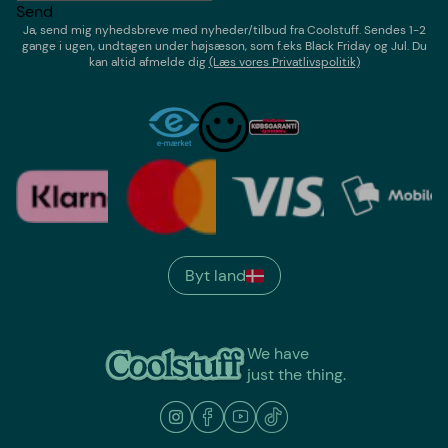
Send
Ja, send mig nyhedsbreve med
nyheder/tilbud
fra
Coolstuff
. Sendes 1-2
gange i ugen,
undtagen under højsæson, som f.eks Black Friday og Jul
. Du
kan altid afmelde dig
(Læs vores Privatlivspolitik)
Byt land
We have
just the thing.