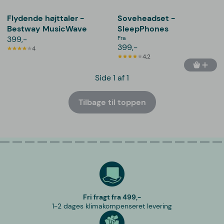
Flydende højttaler -
Soveheadset -
Bestway MusicWave
SleepPhones
399,-
Fra
399,-
4
4,2
Side 1 af 1
Tilbage til toppen
Fri fragt fra 499,-
1-2 dages klimakompenseret levering