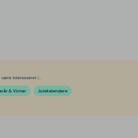
være interesseret i...
erår & Vinter
Julekalendere