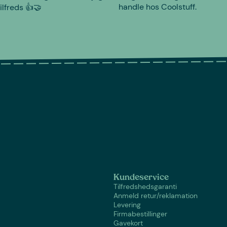
handle hos Coolstuff.
tilfreds 👍🤝
Kundeservice
Tilfredshedsgaranti
Anmeld retur/reklamation
Levering
Firmabestillinger
Gavekort