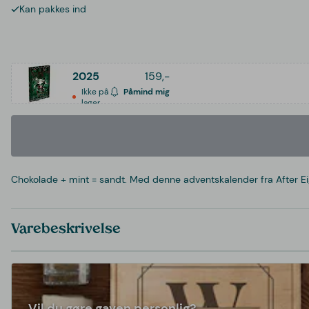
Kan pakkes ind
2025
159,-
Ikke på
Påmind mig
lager
Chokolade + mint = sandt. Med denne adventskalender fra After Ei
Varebeskrivelse
Vil du gøre gaven personlig?