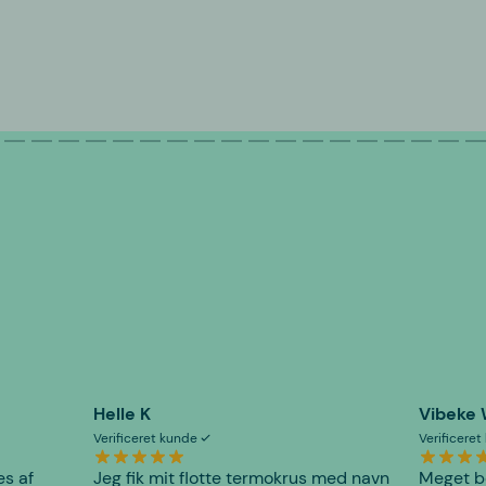
Helle K
Vibeke
Verificeret kunde
Verificere
es af
Jeg fik mit flotte termokrus med navn
Meget be