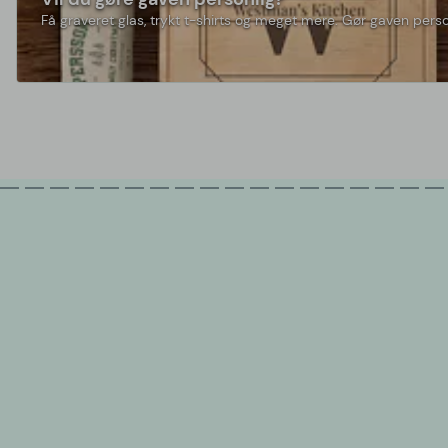
Få graveret glas, trykt t-shirts og meget mere. Gør gaven perso