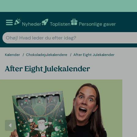
Nyheder
Toplisten
Personlige gaver
Kalender
Chokoladejulekalendere
After Eight Julekalender
After Eight Julekalender