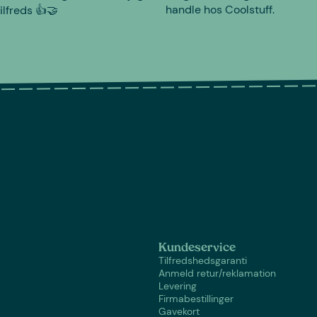
handle hos Coolstuff.
tilfreds 👍🤝
Kundeservice
Tilfredshedsgaranti
Anmeld retur/reklamation
Levering
Firmabestillinger
Gavekort