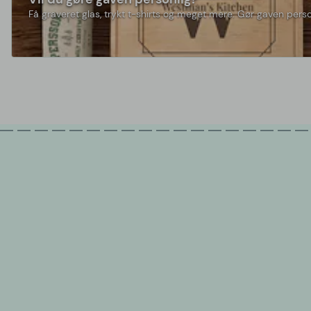
Få graveret glas, trykt t-shirts og meget mere. Gør gaven perso