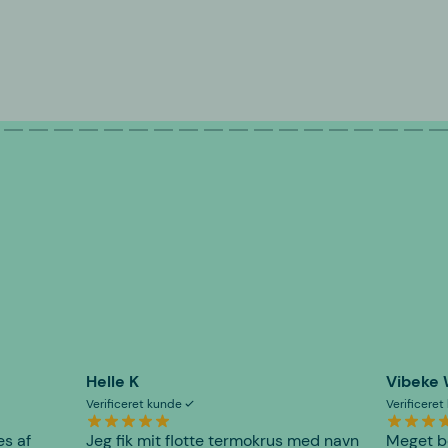
Helle K
Vibeke
Verificeret kunde
Verificere
es af
Jeg fik mit flotte termokrus med navn
Meget be