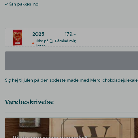
Kan pakkes ind
2025
179,-
Ikke på
Påmind mig
lager
Sig hej til julen på den sødeste måde med Merci chokoladejulekalende
Varebeskrivelse
Vil du gøre gaven personlig?