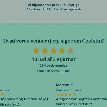
Vi tilpasser dit produkt i Sverige
Altid med 100% tilfredshedsgaranti
Hvad vores venner (jer), siger om Coolstuff
4,6 ud af 5 stjerner
1264 bedømmelser
Læs alle anmeldelser
H
Morten K
 kunde
Verificeret kunde
 får mine ting til tiden så jeg
Alt godt kan sagtens anbefal
handle hos Coolstuff.
tilfreds 👍🤝