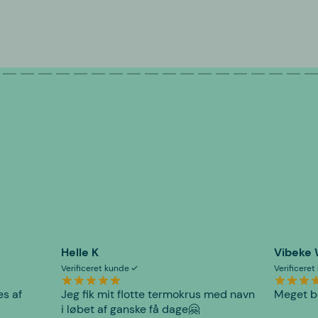
Helle K
Vibeke
Verificeret kunde
Verificere
es af
Jeg fik mit flotte termokrus med navn
Meget be
i løbet af ganske få dage🤗