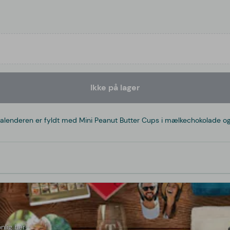
Ikke på lager
! Kalenderen er fyldt med Mini Peanut Butter Cups i mælkechokolade o
nlig her!