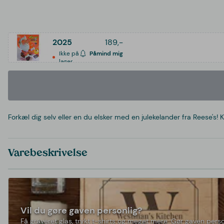
2025
189,-
Ikke på
Påmind mig
lager
Forkæl dig selv eller en du elsker med en julekelander fra Reese's
Varebeskrivelse
Vil du gøre gaven personlig?
Få graveret glas, trykt t-shirts og meget mere. Gør gaven perso