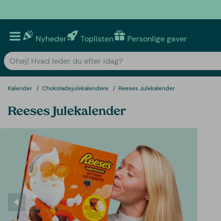
Nyheder
Toplisten
Personlige gaver
Kalender
Chokoladejulekalendere
Reeses Julekalender
Reeses Julekalender