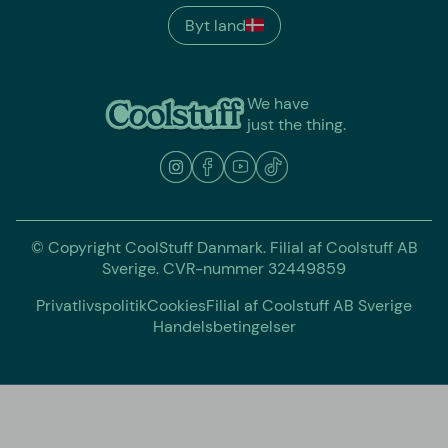
Byt land
We have
just the thing.
© Copyright CoolStuff Danmark. Filial af Coolstuff AB
Sverige. CVR-nummer 32449859
Privatlivspolitik
Cookies
Filial af Coolstuff AB Sverige
Handelsbetingelser