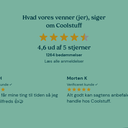
Hvad vores venner (jer), siger
om Coolstuff
4,6 ud af 5 stjerner
1264 bedømmelser
Læs alle anmeldelser
H
Morten K
 kunde
Verificeret kunde
 får mine ting til tiden så jeg
Alt godt kan sagtens anbefal
handle hos Coolstuff.
tilfreds 👍🤝