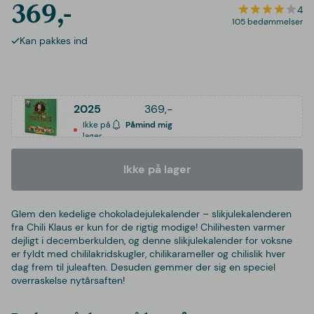
369,-
4
105 bedømmelser
Kan pakkes ind
2025
369,-
Ikke på
Påmind mig
lager
Ikke på lager
Glem den kedelige chokoladejulekalender – slikjulekalenderen
fra Chili Klaus er kun for de rigtig modige! Chilihesten varmer
dejligt i decemberkulden, og denne slikjulekalender for voksne
er fyldt med chililakridskugler, chilikarameller og chilislik hver
dag frem til juleaften. Desuden gemmer der sig en speciel
overraskelse nytårsaften!