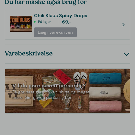
Du har måske også brug for
Chili Klaus Spicy Drops
69,-
På lager
>
Læg i varekurven
Varebeskrivelse
Vil du gøre gaven personlig?
Få graveret glas, trykt t-shirts og meget
mere. Gør gaven personlig her!