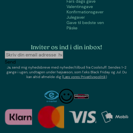
Fars dags gave
Valentinsgave
Konfirmationsgaver
Julegaver
Gave til bedste ven
Påske
Inviter os ind i din inbox!
Send
Ja, send mig nyhedsbreve med
nyheder/tilbud
fra
Coolstuff
. Sendes 1-2
gange i ugen,
undtagen under højsæson, som f.eks Black Friday og Jul
. Du
kan altid afmelde dig
(Læs vores Privatlivspolitik)