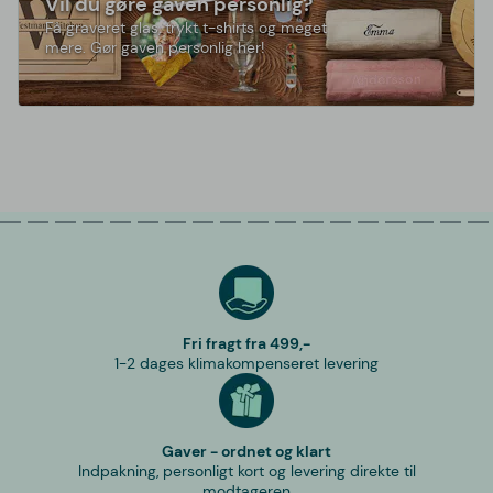
Vil du gøre gaven personlig?
Få graveret glas, trykt t-shirts og meget
mere. Gør gaven personlig her!
Fri fragt fra 499,-
1-2 dages klimakompenseret levering
Gaver - ordnet og klart
Indpakning, personligt kort og levering direkte til
modtageren