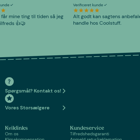
 kunde
Verificeret kunde
 får mine ting til tiden så jeg
Alt godt kan sagtens anbefal
handle hos Coolstuff.
tilfreds 👍🤝
Spørgsmål? Kontakt os!
Vores Storsælgere
Kviklinks
Kundeservice
Om os
Tilfredshedsgaranti
Klimakompensation
Anmeld retur/reklamation