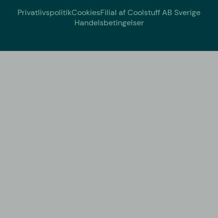
Privatlivspolitik
Cookies
Filial af Coolstuff AB Sverige
Handelsbetingelser