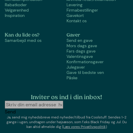
Rabatkoder
Levering
Velgørenhed
Firmabestillinger
Inspiration
Gavekort
Kontakt os
Kan du lide os?
Gaver
Samarbejd med os
Send en gave
Mors dags gave
Fars dags gave
Valentinsgave
Konfirmationsgaver
Julegaver
Gave til bedste ven
Påske
Inviter os ind i din inbox!
Send
Ja, send mig nyhedsbreve med
nyheder/tilbud
fra
Coolstuff
. Sendes 1-2
gange i ugen,
undtagen under højsæson, som f.eks Black Friday og Jul
. Du
kan altid afmelde dig
(Læs vores Privatlivspolitik)