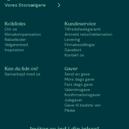
Vores Storsælgere
Kviklinks
Kundeservice
Om os
Tilfredshedsgaranti
Klimakompensation
Anmeld retur/reklamation
Rabatkoder
Levering
Velgørenhed
Firmabestillinger
Inspiration
Gavekort
Kontakt os
Kan du lide os?
Gaver
Samarbejd med os
Send en gave
Mors dags gave
Fars dags gave
Valentinsgave
Konfirmationsgaver
Julegaver
Gave til bedste ven
Påske