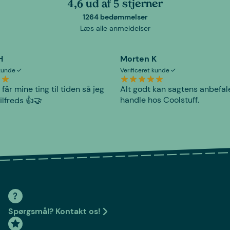
4,6 ud af 5 stjerner
1264 bedømmelser
Læs alle anmeldelser
H
Morten K
 kunde
Verificeret kunde
 får mine ting til tiden så jeg
Alt godt kan sagtens anbefal
handle hos Coolstuff.
tilfreds 👍🤝
Spørgsmål? Kontakt os!