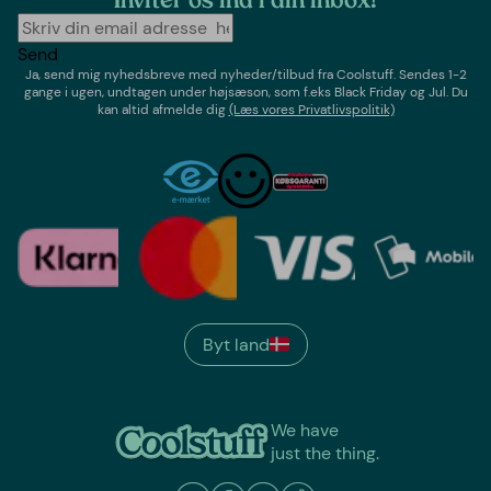
Inviter os ind i din inbox!
Send
Ja, send mig nyhedsbreve med
nyheder/tilbud
fra
Coolstuff
. Sendes 1-2
gange i ugen,
undtagen under højsæson, som f.eks Black Friday og Jul
. Du
kan altid afmelde dig
(Læs vores Privatlivspolitik)
Byt land
We have
just the thing.