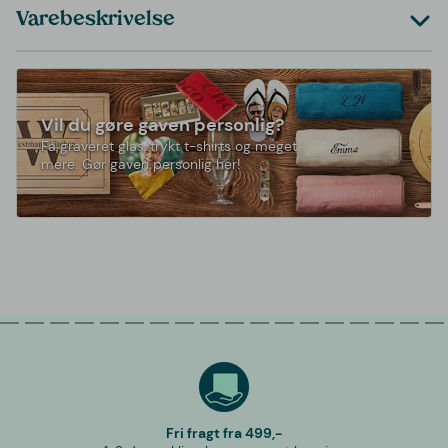
Varebeskrivelse
Vil du gøre gaven personlig?
Få graveret glas, trykt t-shirts og meget
mere. Gør gaven personlig her!
Fri fragt fra 499,-