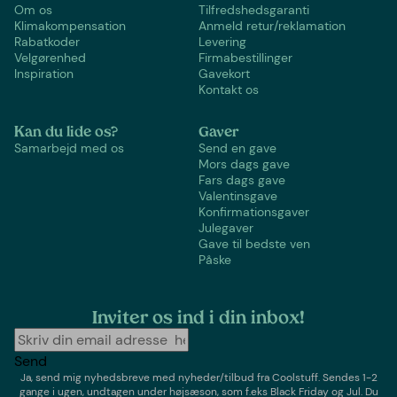
Om os
Tilfredshedsgaranti
Klimakompensation
Anmeld retur/reklamation
Rabatkoder
Levering
Velgørenhed
Firmabestillinger
Inspiration
Gavekort
Kontakt os
Kan du lide os?
Gaver
Samarbejd med os
Send en gave
Mors dags gave
Fars dags gave
Valentinsgave
Konfirmationsgaver
Julegaver
Gave til bedste ven
Påske
Inviter os ind i din inbox!
Send
Ja, send mig nyhedsbreve med
nyheder/tilbud
fra
Coolstuff
. Sendes 1-2
gange i ugen,
undtagen under højsæson, som f.eks Black Friday og Jul
. Du