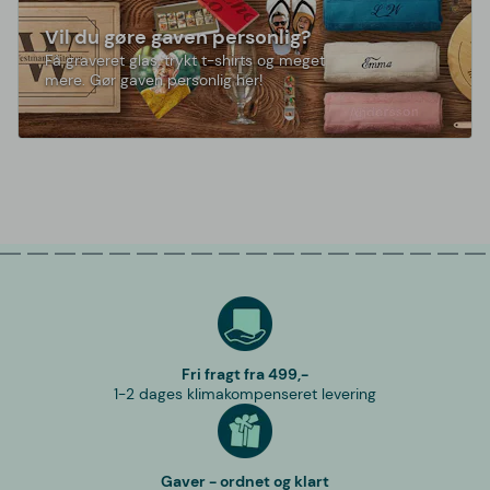
Vil du gøre gaven personlig?
Få graveret glas, trykt t-shirts og meget
mere. Gør gaven personlig her!
Fri fragt fra 499,-
1-2 dages klimakompenseret levering
Gaver - ordnet og klart