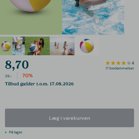
8,70
4
17 bedømmelser
70%
29,-
Tilbud gælder t.o.m. 17.08.2026
Læg i varekurven
På lager