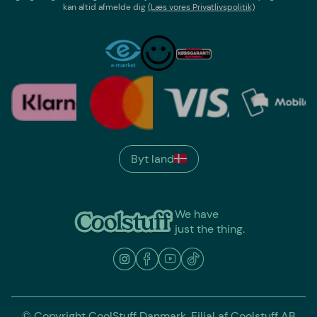
kan altid afmelde dig
(Læs vores Privatlivspolitik)
Byt land
We have
just the thing.
© Copyright CoolStuff Danmark. Filial af Coolstuff AB