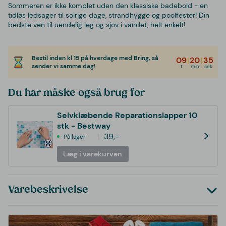
Sommeren er ikke komplet uden den klassiske badebold - en
tidløs ledsager til solrige dage, strandhygge og poolfester! Din
bedste ven til uendelig leg og sjov i vandet, helt enkelt!
Bestil inden kl 15 på hverdage med Bring, så
09
|
20
|
35
sender vi samme dag!
t
min
sek
Du har måske også brug for
Selvklæbende Reparationslapper 10
stk - Bestway
>
39,-
På lager
Læg i varekurven
Varebeskrivelse