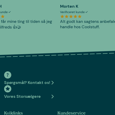
H
Morten K
 kunde
Verificeret kunde
 får mine ting til tiden så jeg
Alt godt kan sagtens anbefal
handle hos Coolstuff.
tilfreds 👍🤝
Spørgsmål? Kontakt os!
Vores Storsælgere
Kviklinks
Kundeservice