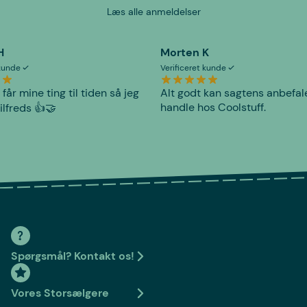
Læs alle anmeldelser
H
Morten K
 kunde
Verificeret kunde
 får mine ting til tiden så jeg
Alt godt kan sagtens anbefal
handle hos Coolstuff.
tilfreds 👍🤝
Spørgsmål? Kontakt os!
Vores Storsælgere