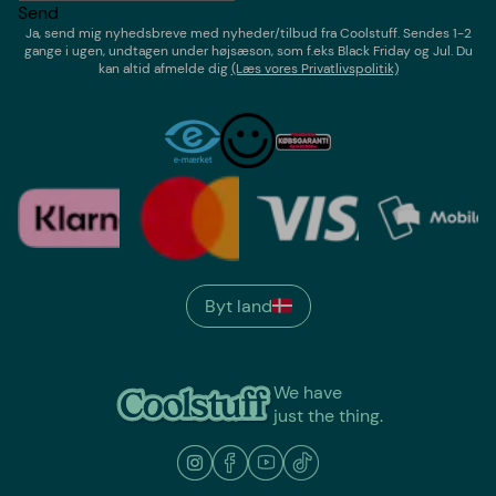
Send
Ja, send mig nyhedsbreve med
nyheder/tilbud
fra
Coolstuff
. Sendes 1-2
gange i ugen,
undtagen under højsæson, som f.eks Black Friday og Jul
. Du
kan altid afmelde dig
(Læs vores Privatlivspolitik)
Byt land
We have
just the thing.