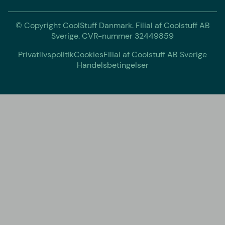
© Copyright CoolStuff Danmark. Filial af Coolstuff AB
Sverige. CVR-nummer 32449859
Privatlivspolitik
Cookies
Filial af Coolstuff AB Sverige
Handelsbetingelser