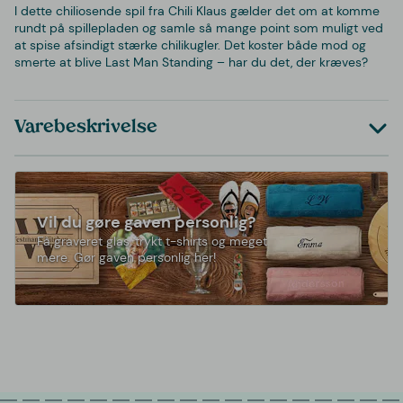
I dette chiliosende spil fra Chili Klaus gælder det om at komme
rundt på spillepladen og samle så mange point som muligt ved
at spise afsindigt stærke chilikugler. Det koster både mod og
smerte at blive Last Man Standing – har du det, der kræves?
Varebeskrivelse
Vil du gøre gaven personlig?
Få graveret glas, trykt t-shirts og meget
mere. Gør gaven personlig her!