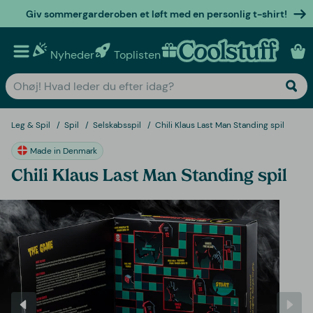
Giv sommergarderoben et løft med en personlig t-shirt!
Nyheder
Toplisten
Personlige gaver
Leg & Spil
Spil
Selskabsspil
Chili Klaus Last Man Standing spil
Made in Denmark
Chili Klaus Last Man Standing spil