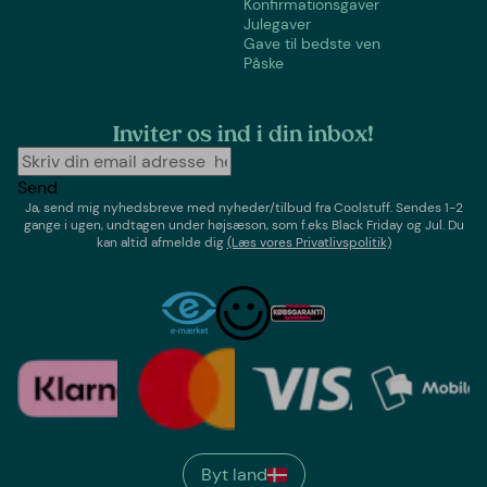
Konfirmationsgaver
Julegaver
Gave til bedste ven
Påske
Inviter os ind i din inbox!
Send
Ja, send mig nyhedsbreve med
nyheder/tilbud
fra
Coolstuff
. Sendes 1-2
gange i ugen,
undtagen under højsæson, som f.eks Black Friday og Jul
. Du
kan altid afmelde dig
(Læs vores Privatlivspolitik)
Byt land