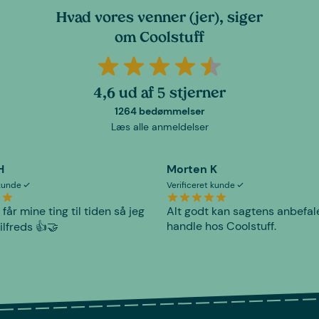
Hvad vores venner (jer), siger
om Coolstuff
4,6 ud af 5 stjerner
1264 bedømmelser
Læs alle anmeldelser
H
Morten K
 kunde
Verificeret kunde
 får mine ting til tiden så jeg
Alt godt kan sagtens anbefal
handle hos Coolstuff.
tilfreds 👍🤝