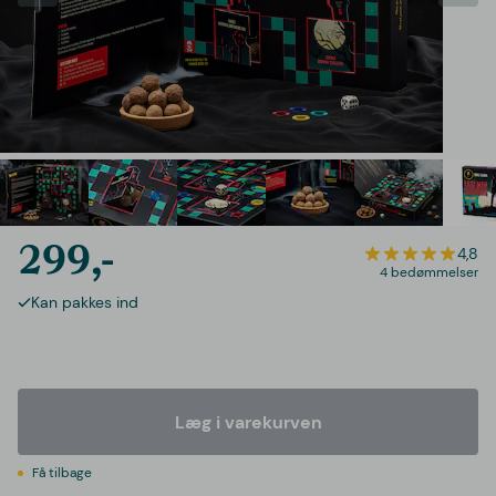
299,-
4,8
4 bedømmelser
Kan pakkes ind
Læg i varekurven
Få tilbage