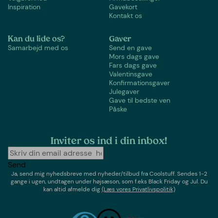
Inspiration
Gavekort
Kontakt os
Kan du lide os?
Gaver
Samarbejd med os
Send en gave
Mors dags gave
Fars dags gave
Valentinsgave
Konfirmationsgaver
Julegaver
Gave til bedste ven
Påske
Inviter os ind i din inbox!
Send
Ja, send mig nyhedsbreve med
nyheder/tilbud
fra
Coolstuff
. Sendes 1-2
gange i ugen,
undtagen under højsæson, som f.eks Black Friday og Jul
. Du
kan altid afmelde dig
(Læs vores Privatlivspolitik)