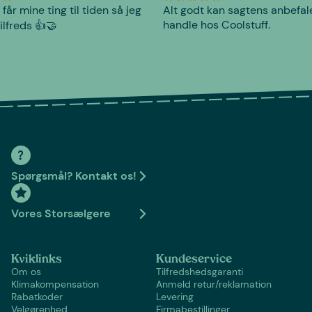
 får mine ting til tiden så jeg
Alt godt kan sagtens anbefal
handle hos Coolstuff.
tilfreds 👍🤝
Spørgsmål? Kontakt os!
Vores Storsælgere
Kviklinks
Kundeservice
Om os
Tilfredshedsgaranti
Klimakompensation
Anmeld retur/reklamation
Rabatkoder
Levering
Velgørenhed
Firmabestillinger