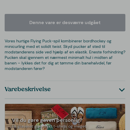
Denne vare er desværre udgået
Vores hurtige Flying Puck-spil kombinerer bordhockey og
minicurling med et solidt twist. Skyd pucker af sted til
modstanderens side ved hjælp af en elastik. Eneste forhindring?
Pucken skal igennem et nærmest minimalt hul i midten af
banen – lykkes det for dig at tømme din banehalvdel, før
modstanderen fører?
Varebeskrivelse
Vil du gøre gaven personlig?
Få graveret glas, trykt t-shirts og meget