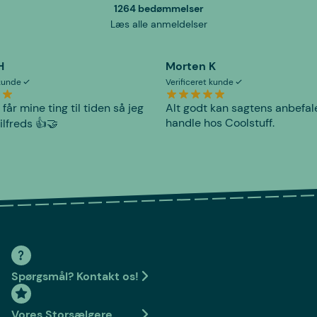
1264 bedømmelser
Læs alle anmeldelser
H
Morten K
 kunde
Verificeret kunde
 får mine ting til tiden så jeg
Alt godt kan sagtens anbefal
handle hos Coolstuff.
tilfreds 👍🤝
Spørgsmål? Kontakt os!
Vores Storsælgere