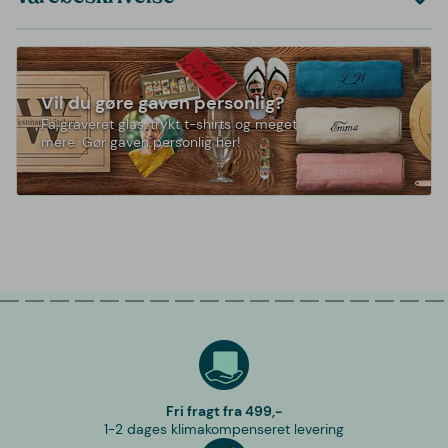
Vil du gøre gaven personlig?
Få graveret glas, trykt t-shirts og meget
mere. Gør gaven personlig her!
Fri fragt fra 499,-
1-2 dages klimakompenseret levering