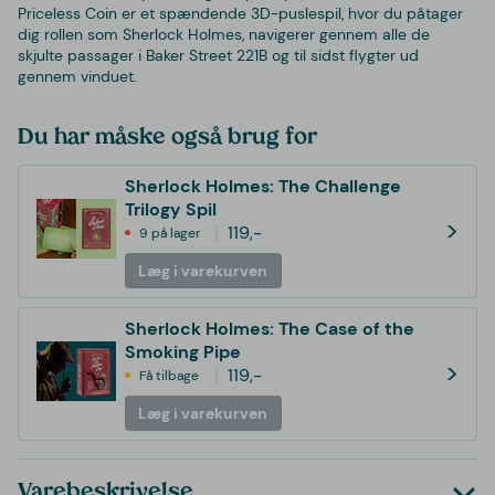
Priceless Coin er et spændende 3D-puslespil, hvor du påtager
dig rollen som Sherlock Holmes, navigerer gennem alle de
skjulte passager i Baker Street 221B og til sidst flygter ud
gennem vinduet.
Du har måske også brug for
Sherlock Holmes: The Challenge
Trilogy Spil
>
119,-
9 på lager
Læg i varekurven
Sherlock Holmes: The Case of the
Smoking Pipe
>
119,-
Få tilbage
Læg i varekurven
Varebeskrivelse