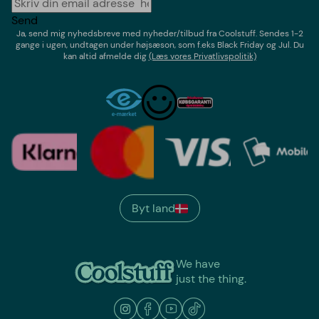
Send
Ja, send mig nyhedsbreve med
nyheder/tilbud
fra
Coolstuff
. Sendes 1-2
gange i ugen,
undtagen under højsæson, som f.eks Black Friday og Jul
. Du
kan altid afmelde dig
(Læs vores Privatlivspolitik)
Byt land
We have
just the thing.