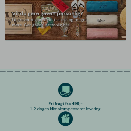
Vil du gøre gaven personlig?
Få graveret glas, trykt t-shirts og meget
mere. Gør gaven personlig her!
Fri fragt fra 499,-
1-2 dages klimakompenseret levering