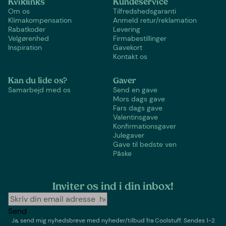
Kviklinks
Kundeservice
Om os
Tilfredshedsgaranti
Klimakompensation
Anmeld retur/reklamation
Rabatkoder
Levering
Velgørenhed
Firmabestillinger
Inspiration
Gavekort
Kontakt os
Kan du lide os?
Gaver
Samarbejd med os
Send en gave
Mors dags gave
Fars dags gave
Valentinsgave
Konfirmationsgaver
Julegaver
Gave til bedste ven
Påske
Inviter os ind i din inbox!
Send
Ja, send mig nyhedsbreve med
nyheder/tilbud
fra
Coolstuff
. Sendes 1-2