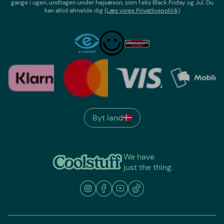
gange i ugen,
undtagen under højsæson, som f.eks Black Friday og Jul
. Du
kan altid afmelde dig
(Læs vores Privatlivspolitik)
Byt land
We have
just the thing.