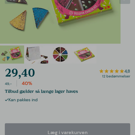
29,40
4,8
12 bedømmelser
40%
49,-
Tilbud gælder så længe lager haves
Kan pakkes ind
Læg i varekurven