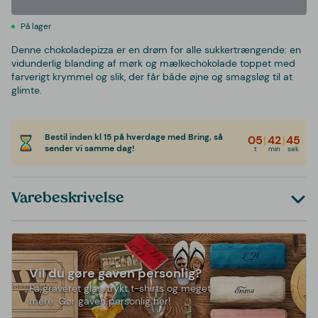
På lager
Denne chokoladepizza er en drøm for alle sukkertrængende: en
vidunderlig blanding af mørk og mælkechokolade toppet med
farverigt krymmel og slik, der får både øjne og smagsløg til at
glimte.
Bestil inden kl 15 på hverdage med Bring, så
05
|
42
|
45
sender vi samme dag!
t
min
sek
Varebeskrivelse
Vil du gøre gaven personlig?
Få graveret glas, trykt t-shirts og meget
mere. Gør gaven personlig her!