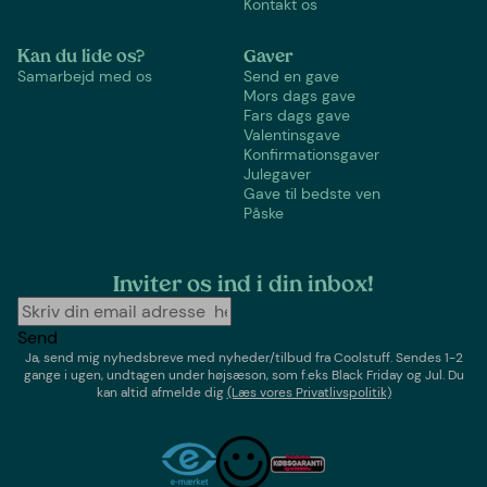
Kontakt os
Kan du lide os?
Gaver
Samarbejd med os
Send en gave
Mors dags gave
Fars dags gave
Valentinsgave
Konfirmationsgaver
Julegaver
Gave til bedste ven
Påske
Inviter os ind i din inbox!
Send
Ja, send mig nyhedsbreve med
nyheder/tilbud
fra
Coolstuff
. Sendes 1-2
gange i ugen,
undtagen under højsæson, som f.eks Black Friday og Jul
. Du
kan altid afmelde dig
(Læs vores Privatlivspolitik)