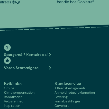
handle hos Coolstuff.
tilfreds 👍🤝
Spørgsmål? Kontakt os!
Vores Storsælgere
Kviklinks
Kundeservice
Om os
Tilfredshedsgaranti
Klimakompensation
Anmeld retur/reklamation
Rabatkoder
Levering
Velgørenhed
Firmabestillinger
Inspiration
Gavekort