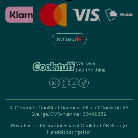
Byt land
We have
just the thing.
© Copyright CoolStuff Danmark. Filial af Coolstuff AB
Sverige. CVR-nummer 32449859
Privatlivspolitik
Cookies
Filial af Coolstuff AB Sverige
Handelsbetingelser