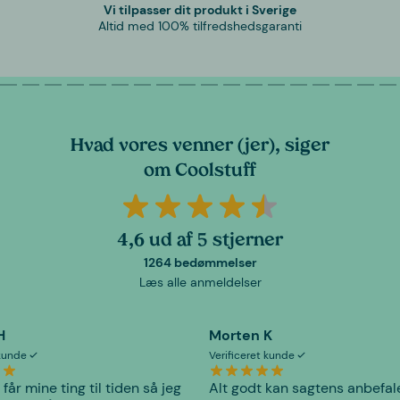
Vi tilpasser dit produkt i Sverige
Altid med 100% tilfredshedsgaranti
Hvad vores venner (jer), siger
om Coolstuff
4,6 ud af 5 stjerner
1264 bedømmelser
Læs alle anmeldelser
H
Morten K
 kunde
Verificeret kunde
 får mine ting til tiden så jeg
Alt godt kan sagtens anbefal