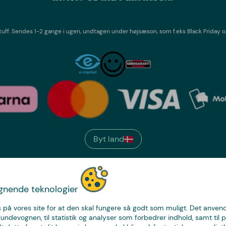
tuff
. Sendes 1-2 gange i ugen,
undtagen under højsæson, som f.eks Black Friday o
Byt land
We have
ignende teknologier
just the thing.
 på vores site for at den skal fungere så godt som muligt. Det anvende
kundevognen, til statistik og analyser som forbedrer indhold, samt til p