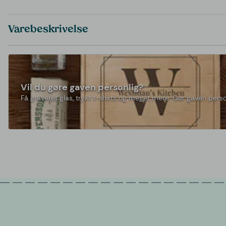
Varebeskrivelse
Vil du gøre gaven personlig?
Få graveret glas, trykt t-shirts og meget mere. Gør gaven perso