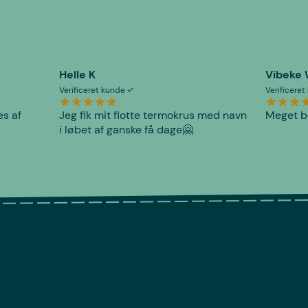
Helle K
Vibeke
Verificeret kunde
Verificere
es af
Jeg fik mit flotte termokrus med navn
Meget be
i løbet af ganske få dage🤗