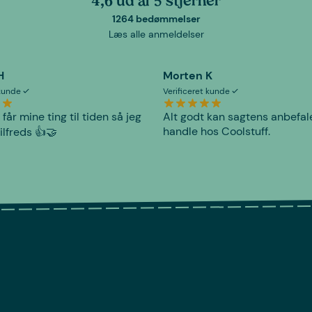
4,6 ud af 5 stjerner
1264 bedømmelser
Læs alle anmeldelser
H
Morten K
 kunde
Verificeret kunde
 får mine ting til tiden så jeg
Alt godt kan sagtens anbefal
handle hos Coolstuff.
tilfreds 👍🤝