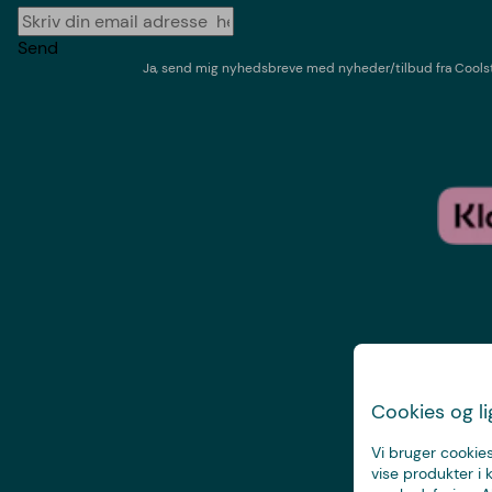
Send
Ja, send mig nyhedsbreve med
nyheder/tilbud
fra
Cools
Cookies og l
Vi bruger cookies
vise produkter i 