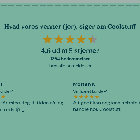
Hvad vores venner (jer), siger om Coolstuff
4,6 ud af 5 stjerner
1264 bedømmelser
Læs alle anmeldelser
H
Morten K
 kunde
Verificeret kunde
 får mine ting til tiden så jeg
Alt godt kan sagtens anbefal
handle hos Coolstuff.
tilfreds 👍🤝