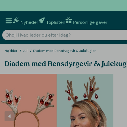
Nyheder
Toplisten
Personlige gaver
Højtider
Jul
Diadem med Rensdyrgevir & Julekugler
Diadem med Rensdyrgevir & Julekug