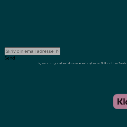
Send
Ja, send mig nyhedsbreve med
nyheder/tilbud
fra
Cools