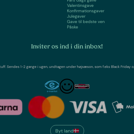
Fars dags gave
Valentinsgave
Konfirmationsgaver
Julegaver
Gave til bedste ven
Påske
Inviter os ind i din inbox!
tuff
. Sendes 1-2 gange i ugen,
undtagen under højsæson, som f.eks Black Friday o
Byt land