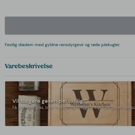
Festlig diadem med gyldne rensdyrgevir og røde julekugler.
Varebeskrivelse
Vil du gøre gaven personlig?
Få graveret glas, trykt t-shirts og meget mere. Gør gaven perso