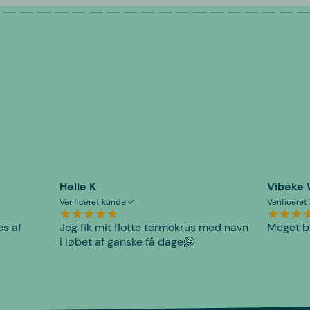
Helle K
Vibeke
Verificeret kunde
Verificere
es af
Jeg fik mit flotte termokrus med navn
Meget be
i løbet af ganske få dage🤗