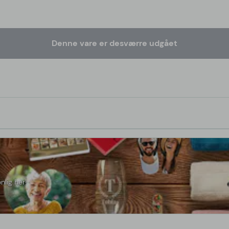
Denne vare er desværre udgået
nlig her!