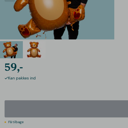
59,-
Kan pakkes ind
Få tilbage