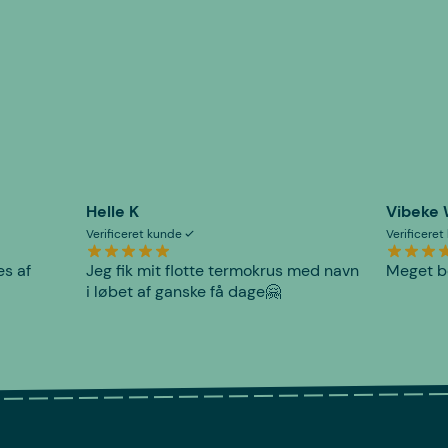
Helle K
Vibeke
Verificeret kunde
Verificere
es af
Jeg fik mit flotte termokrus med navn
Meget be
i løbet af ganske få dage🤗