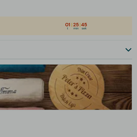
01
|
25
|
45
t
min
sek