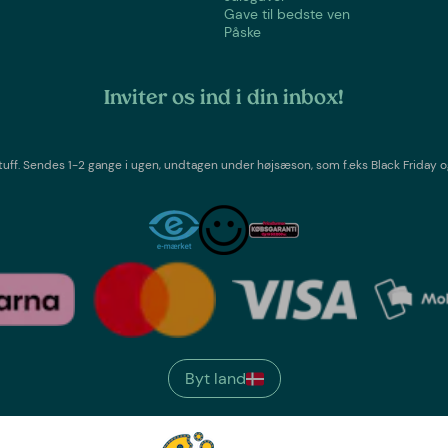
Gave til bedste ven
Påske
Inviter os ind i din inbox!
tuff
. Sendes 1-2 gange i ugen,
undtagen under højsæson, som f.eks Black Friday o
Byt land