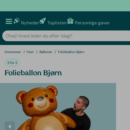
Nyheder
Toplisten
Personlige gaver
Interesser
Fest
Balloner
Folieballon Bjørn
3 for 2
Folieballon Bjørn