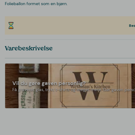
Folieballon formet som en bjørn.
Bes
Varebeskrivelse
Vil du gøre gaven personlig?
Få graveret glas, trykt t-shirts og meget mere. Gør gaven perso