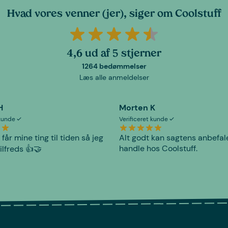
Hvad vores venner (jer), siger om Coolstuff
4,6 ud af 5 stjerner
1264 bedømmelser
Læs alle anmeldelser
H
Morten K
 kunde
Verificeret kunde
 får mine ting til tiden så jeg
Alt godt kan sagtens anbefal
handle hos Coolstuff.
tilfreds 👍🤝