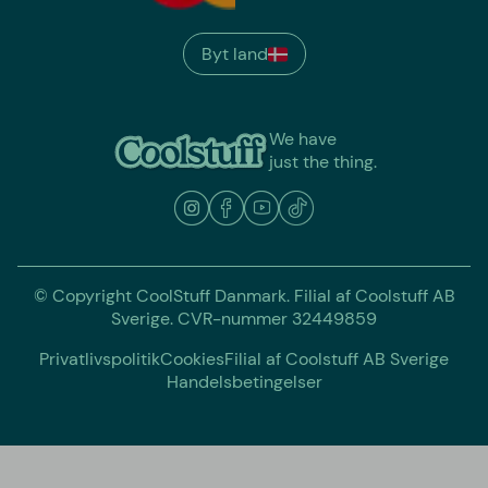
Byt land
We have
just the thing.
© Copyright CoolStuff Danmark. Filial af Coolstuff AB
Sverige. CVR-nummer 32449859
Privatlivspolitik
Cookies
Filial af Coolstuff AB Sverige
Handelsbetingelser