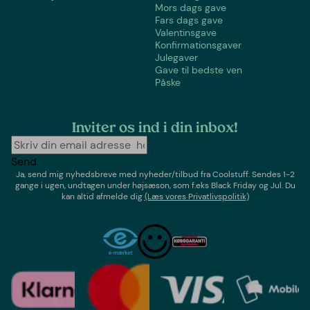
Mors dags gave
Fars dags gave
Valentinsgave
Konfirmationsgaver
Julegaver
Gave til bedste ven
Påske
Inviter os ind i din inbox!
Send
Ja, send mig nyhedsbreve med
nyheder/tilbud
fra
Coolstuff
. Sendes 1-2
gange i ugen,
undtagen under højsæson, som f.eks Black Friday og Jul
. Du
kan altid afmelde dig
(Læs vores Privatlivspolitik)