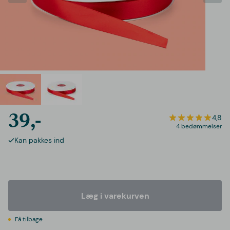
39,-
4,8
4 bedømmelser
Kan pakkes ind
Læg i varekurven
Få tilbage