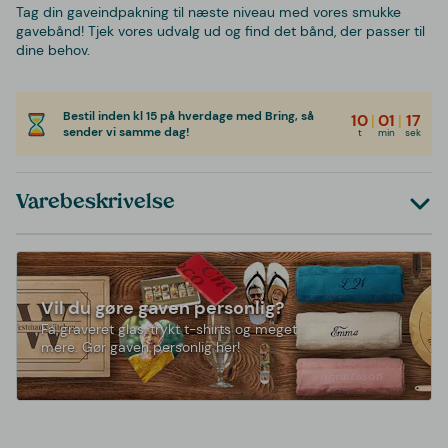
Tag din gaveindpakning til næste niveau med vores smukke
gavebånd! Tjek vores udvalg ud og find det bånd, der passer til
dine behov.
Bestil inden kl 15 på hverdage med Bring, så
10
|
01
|
17
sender vi samme dag!
t
min
sek
Varebeskrivelse
Vil du gøre gaven personlig?
Få graveret glas, trykt t-shirts og meget
mere. Gør gaven personlig her!