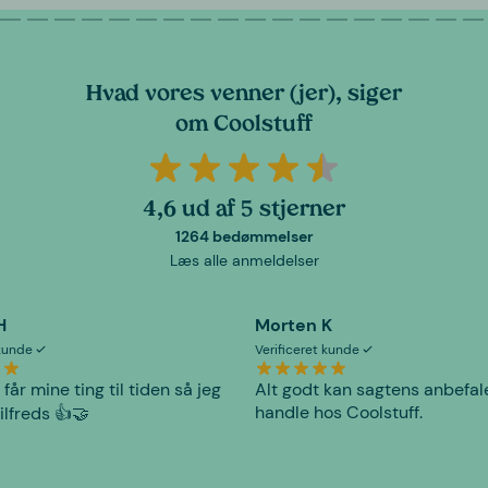
Hvad vores venner (jer), siger
om Coolstuff
4,6 ud af 5 stjerner
1264 bedømmelser
Læs alle anmeldelser
H
Morten K
 kunde
Verificeret kunde
 får mine ting til tiden så jeg
Alt godt kan sagtens anbefal
handle hos Coolstuff.
tilfreds 👍🤝