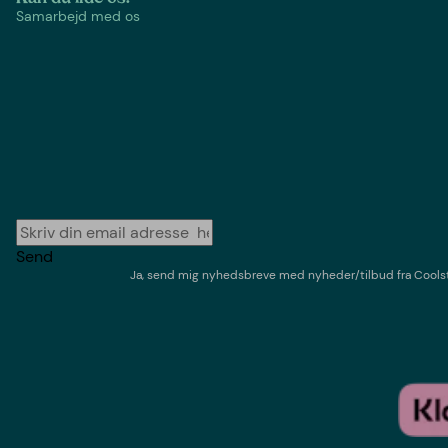
Samarbejd med os
Send
Ja, send mig nyhedsbreve med
nyheder/tilbud
fra
Cools