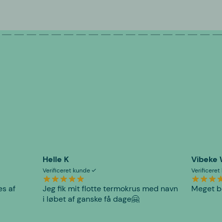
Helle K
Vibeke
Verificeret kunde
Verificere
es af
Jeg fik mit flotte termokrus med navn
Meget be
i løbet af ganske få dage🤗