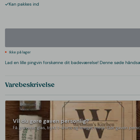
Kan pakkes ind
Ikke på lager
Lad en lille pingvin forskønne dit badeværelse! Denne søde håndsæb
Varebeskrivelse
Vil du gøre gaven personlig?
Få graveret glas, trykt t-shirts og meget mere. Gør gaven perso