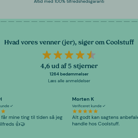
Altid med 100% tilfredshedsgaranti
Hvad vores venner (jer), siger om Coolstuff
4,6 ud af 5 stjerner
1264 bedømmelser
Læs alle anmeldelser
H
Morten K
 kunde
Verificeret kunde
 får mine ting til tiden så jeg
Alt godt kan sagtens anbefal
handle hos Coolstuff.
tilfreds 👍🤝