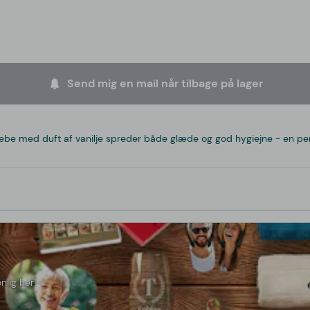
Send mig en mail når tilbage på lager
e med duft af vanilje spreder både glæde og god hygiejne - en perfekt
nlig her!