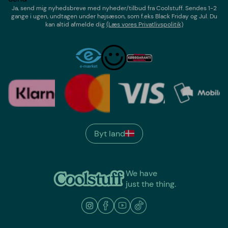
Ja, send mig nyhedsbreve med
nyheder/tilbud
fra
Coolstuff
. Sendes 1-2
gange i ugen,
undtagen under højsæson, som f.eks Black Friday og Jul
. Du
kan altid afmelde dig
(Læs vores Privatlivspolitik)
Byt land
We have
just the thing.