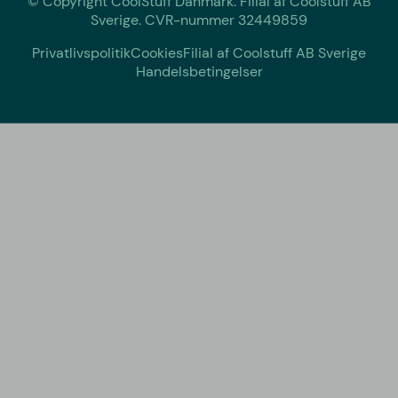
© Copyright CoolStuff Danmark. Filial af Coolstuff AB
Sverige. CVR-nummer 32449859
Privatlivspolitik
Cookies
Filial af Coolstuff AB Sverige
Handelsbetingelser