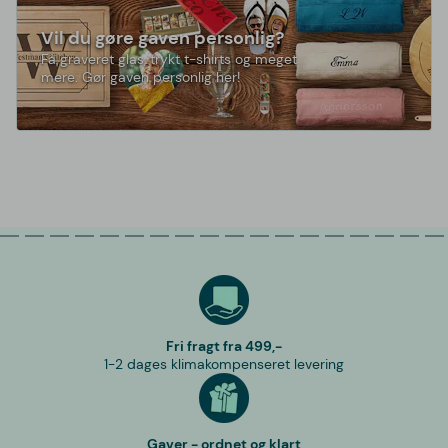
Vil du gøre gaven personlig?
Få graveret glas, trykt t-shirts og meget
mere. Gør gaven personlig her!
Fri fragt fra 499,-
1-2 dages klimakompenseret levering
Gaver - ordnet og klart