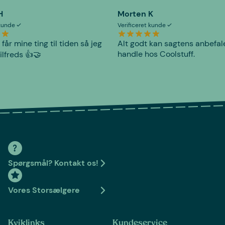
H
Morten K
 kunde
Verificeret kunde
 får mine ting til tiden så jeg
Alt godt kan sagtens anbefal
handle hos Coolstuff.
tilfreds 👍🤝
Spørgsmål? Kontakt os!
Vores Storsælgere
Kviklinks
Kundeservice