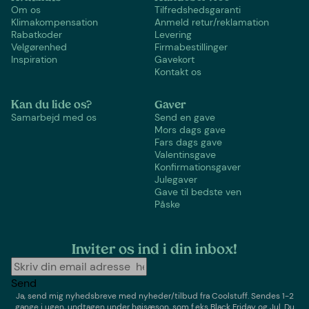
Om os
Tilfredshedsgaranti
Klimakompensation
Anmeld retur/reklamation
Rabatkoder
Levering
Velgørenhed
Firmabestillinger
Inspiration
Gavekort
Kontakt os
Kan du lide os?
Gaver
Samarbejd med os
Send en gave
Mors dags gave
Fars dags gave
Valentinsgave
Konfirmationsgaver
Julegaver
Gave til bedste ven
Påske
Inviter os ind i din inbox!
Send
Ja, send mig nyhedsbreve med
nyheder/tilbud
fra
Coolstuff
. Sendes 1-2
gange i ugen,
undtagen under højsæson, som f.eks Black Friday og Jul
. Du