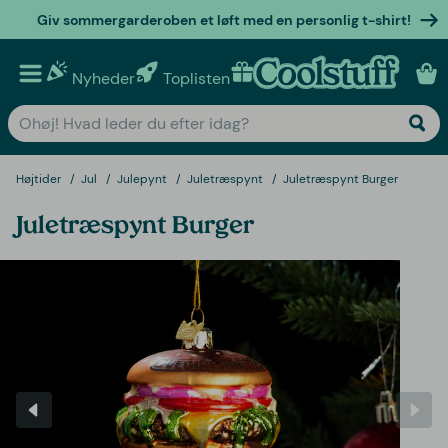
Giv sommergarderoben et løft med en personlig t-shirt!
Nyheder
Toplisten
Personlige gaver
Højtider
Jul
Julepynt
Juletræspynt
Juletræspynt Burger
Juletræspynt Burger