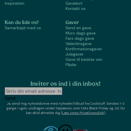
Inspiration
Gavekort
Kontakt os
Kan du lide os?
Gaver
Samarbejd med os
Send en gave
Mors dags gave
Fars dags gave
Valentinsgave
Konfirmationsgaver
Julegaver
Gave til bedste ven
Påske
Inviter os ind i din inbox!
Send
Ja, send mig nyhedsbreve med
nyheder/tilbud
fra
Coolstuff
. Sendes 1-2
gange i ugen,
undtagen under højsæson, som f.eks Black Friday og Jul
. Du
kan altid afmelde dig
(Læs vores Privatlivspolitik)