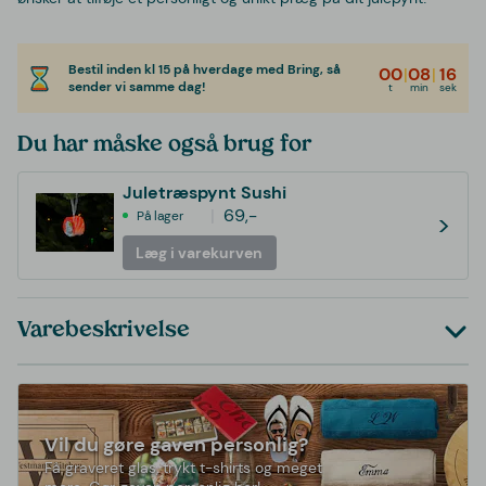
Bestil inden kl 15 på hverdage med Bring, så
00
|
08
|
16
sender vi samme dag!
t
min
sek
Du har måske også brug for
Juletræspynt Sushi
69,-
På lager
>
Læg i varekurven
Varebeskrivelse
Vil du gøre gaven personlig?
Få graveret glas, trykt t-shirts og meget