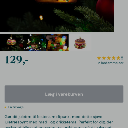
129,-
5
2 bedømmelser
Læg i varekurven
Få tilbage
Gør dit juletræ til festens midtpunkt med dette sjove
juletræspynt med mad- og drikketema. Perfekt for dig, der
ønsker at tilføje et personligt og unikt præg på dit julepynt!