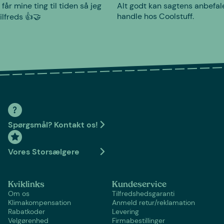
 får mine ting til tiden så jeg
Alt godt kan sagtens anbefal
handle hos Coolstuff.
tilfreds 👍🤝
Spørgsmål? Kontakt os!
Vores Storsælgere
Kviklinks
Kundeservice
Om os
Tilfredshedsgaranti
Klimakompensation
Anmeld retur/reklamation
Rabatkoder
Levering
Velgørenhed
Firmabestillinger