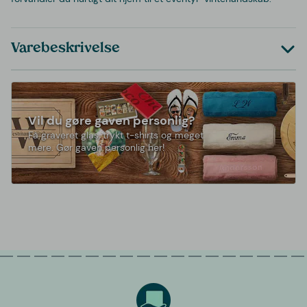
Varebeskrivelse
Vil du gøre gaven personlig?
Få graveret glas, trykt t-shirts og meget
mere. Gør gaven personlig her!