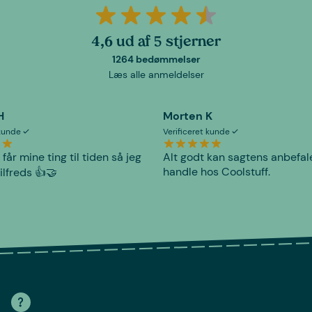
4,6 ud af 5 stjerner
1264 bedømmelser
Læs alle anmeldelser
H
Morten K
 kunde
Verificeret kunde
 får mine ting til tiden så jeg
Alt godt kan sagtens anbefal
handle hos Coolstuff.
tilfreds 👍🤝