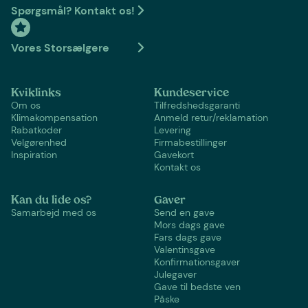
Spørgsmål? Kontakt os!
Vores Storsælgere
Kviklinks
Kundeservice
Om os
Tilfredshedsgaranti
Klimakompensation
Anmeld retur/reklamation
Rabatkoder
Levering
Velgørenhed
Firmabestillinger
Inspiration
Gavekort
Kontakt os
Kan du lide os?
Gaver
Samarbejd med os
Send en gave
Mors dags gave
Fars dags gave
Valentinsgave
Konfirmationsgaver
Julegaver
Gave til bedste ven
Påske