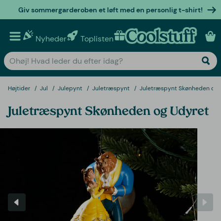
Giv sommergarderoben et løft med en personlig t-shirt!
Nyheder
Toplisten
Personlige gaver
Højtider
Jul
Julepynt
Juletræspynt
Juletræspynt Skønheden og 
Juletræspynt Skønheden og Udyret