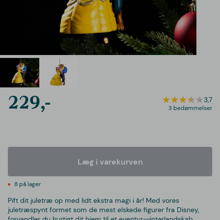
229,-
3,7
3 bedømmelser
Læg i varekurven
8 på lager
Pift dit juletræ op med lidt ekstra magi i år! Med vores
juletræspynt formet som de mest elskede figurer fra Disney,
forvandler du hurtigt dit hjem til et eventyr-vinterlandskab.