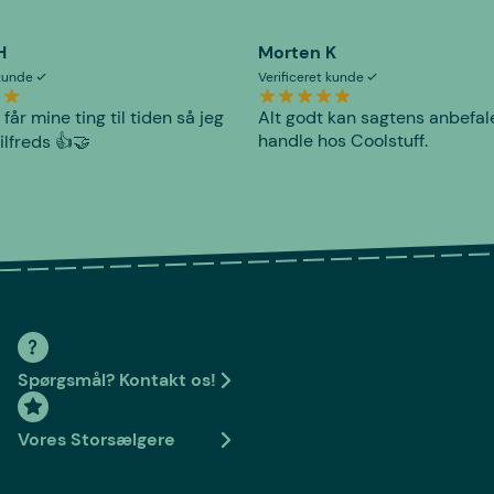
H
Morten K
 kunde
Verificeret kunde
 får mine ting til tiden så jeg
Alt godt kan sagtens anbefal
handle hos Coolstuff.
tilfreds 👍🤝
Spørgsmål? Kontakt os!
Vores Storsælgere