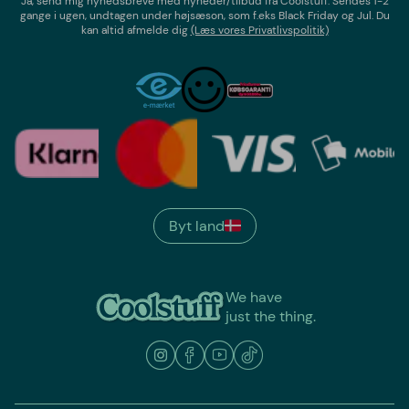
Ja, send mig nyhedsbreve med
nyheder/tilbud
fra
Coolstuff
. Sendes 1-2
gange i ugen,
undtagen under højsæson, som f.eks Black Friday og Jul
. Du
kan altid afmelde dig
(Læs vores Privatlivspolitik)
Byt land
We have
just the thing.