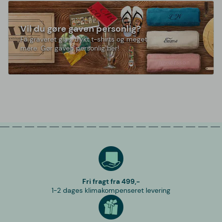
Vil du gøre gaven personlig?
Få graveret glas, trykt t-shirts og meget
mere. Gør gaven personlig her!
Fri fragt fra 499,-
1-2 dages klimakompenseret levering