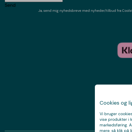
Send
Ja, send mig nyhedsbreve med
nyheder/tilbud
fra
Cools
Cookies og l
Vi bruger cookies
vise produkter i 
markedsføring. Al
mere, så klik på li