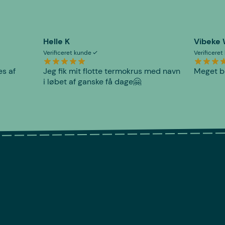
Helle K
Vibeke
Verificeret kunde
Verificere
es af
Jeg fik mit flotte termokrus med navn
Meget be
i løbet af ganske få dage🤗