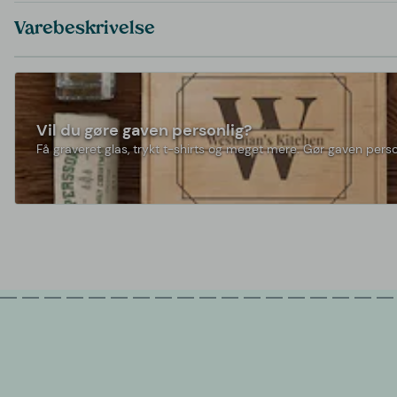
Varebeskrivelse
Vil du gøre gaven personlig?
Få graveret glas, trykt t-shirts og meget mere. Gør gaven perso