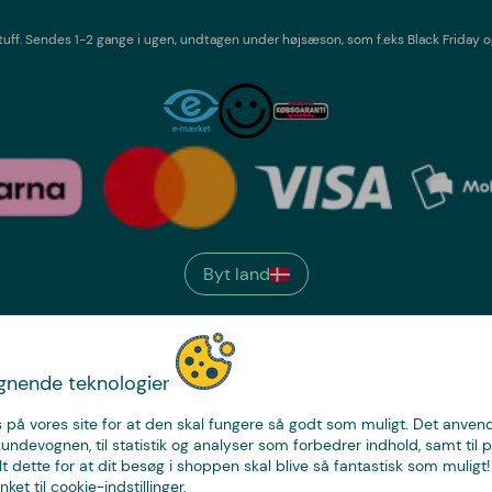
tuff
. Sendes 1-2 gange i ugen,
undtagen under højsæson, som f.eks Black Friday o
Byt land
We have
ignende teknologier
just the thing.
 på vores site for at den skal fungere så godt som muligt. Det anvende
kundevognen, til statistik og analyser som forbedrer indhold, samt til p
t dette for at dit besøg i shoppen skal blive så fantastisk som muligt! 
nket til cookie-indstillinger.