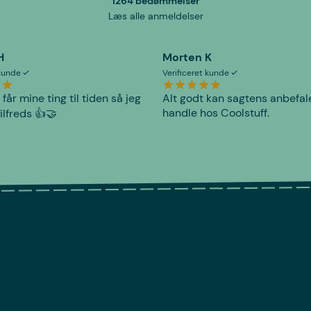
1264 bedømmelser
Læs alle anmeldelser
H
Morten K
 kunde
Verificeret kunde
 får mine ting til tiden så jeg
Alt godt kan sagtens anbefal
handle hos Coolstuff.
tilfreds 👍🤝