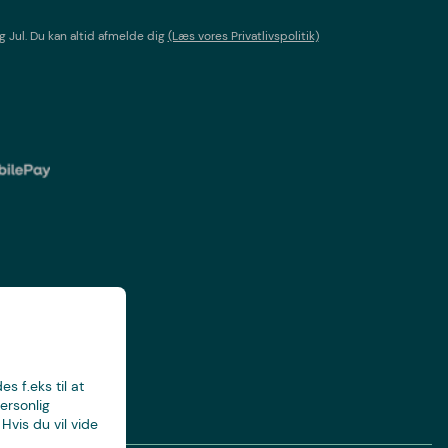
g Jul
. Du kan altid afmelde dig
(Læs vores Privatlivspolitik)
s f.eks til at
ersonlig
Hvis du vil vide