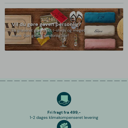
Vil du gøre gaven personlig?
Få graveret glas, trykt t-shirts og meget
mere. Gør gaven personlig her!
Fri fragt fra 499,-
1-2 dages klimakompenseret levering