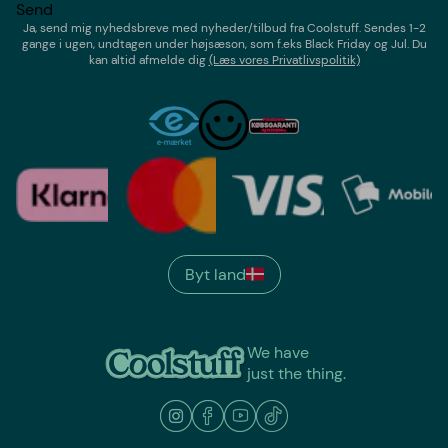
Send
Ja, send mig nyhedsbreve med
nyheder/tilbud
fra
Coolstuff
. Sendes 1-2
gange i ugen,
undtagen under højsæson, som f.eks Black Friday og Jul
. Du
kan altid afmelde dig
(Læs vores Privatlivspolitik)
Byt land
We have
just the thing.