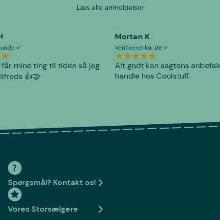
Læs alle anmeldelser
H
Morten K
 kunde
Verificeret kunde
 får mine ting til tiden så jeg
Alt godt kan sagtens anbefal
handle hos Coolstuff.
tilfreds 👍🤝
Spørgsmål? Kontakt os!
Vores Storsælgere