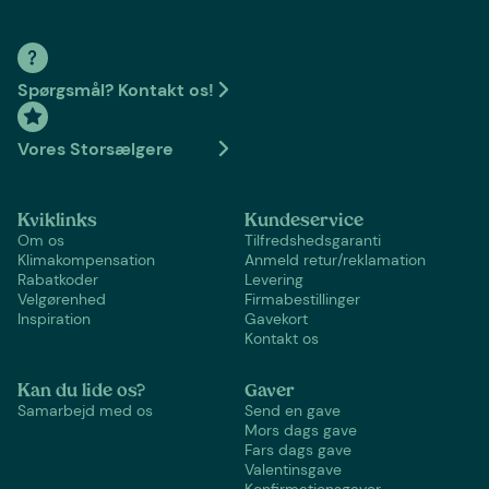
Spørgsmål? Kontakt os!
Vores Storsælgere
Kviklinks
Kundeservice
Om os
Tilfredshedsgaranti
Klimakompensation
Anmeld retur/reklamation
Rabatkoder
Levering
Velgørenhed
Firmabestillinger
Inspiration
Gavekort
Kontakt os
Kan du lide os?
Gaver
Samarbejd med os
Send en gave
Mors dags gave
Fars dags gave
Valentinsgave
Konfirmationsgaver