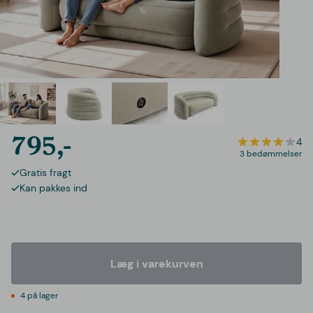
795,-
4
3 bedømmelser
Gratis fragt
Kan pakkes ind
Læg i varekurven
4 på lager