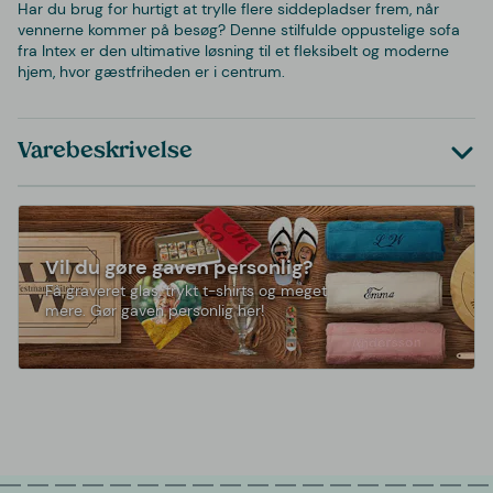
Har du brug for hurtigt at trylle flere siddepladser frem, når
vennerne kommer på besøg? Denne stilfulde oppustelige sofa
fra Intex er den ultimative løsning til et fleksibelt og moderne
hjem, hvor gæstfriheden er i centrum.
Varebeskrivelse
Vil du gøre gaven personlig?
Få graveret glas, trykt t-shirts og meget
mere. Gør gaven personlig her!