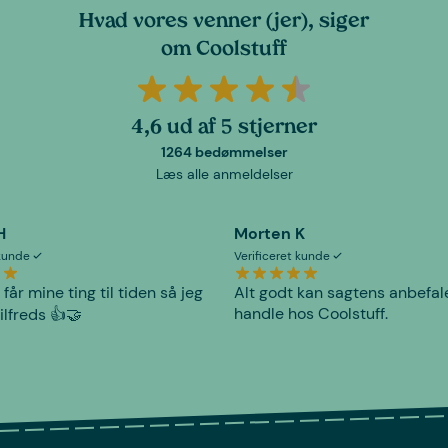
Hvad vores venner (jer), siger
om Coolstuff
4,6 ud af 5 stjerner
1264 bedømmelser
Læs alle anmeldelser
H
Morten K
 kunde
Verificeret kunde
 får mine ting til tiden så jeg
Alt godt kan sagtens anbefal
handle hos Coolstuff.
tilfreds 👍🤝