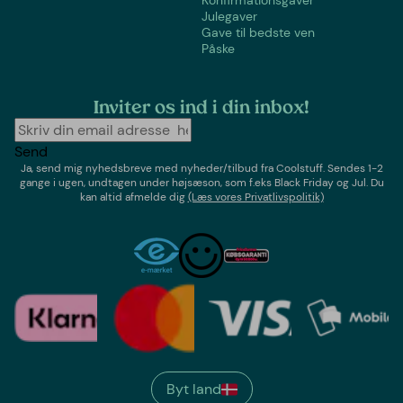
Julegaver
Gave til bedste ven
Påske
Inviter os ind i din inbox!
Send
Ja, send mig nyhedsbreve med
nyheder/tilbud
fra
Coolstuff
. Sendes 1-2
gange i ugen,
undtagen under højsæson, som f.eks Black Friday og Jul
. Du
kan altid afmelde dig
(Læs vores Privatlivspolitik)
Byt land