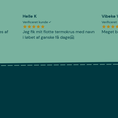
Helle K
Vibeke
Verificeret kunde
Verificere
es af
Jeg fik mit flotte termokrus med navn
Meget be
i løbet af ganske få dage🤗