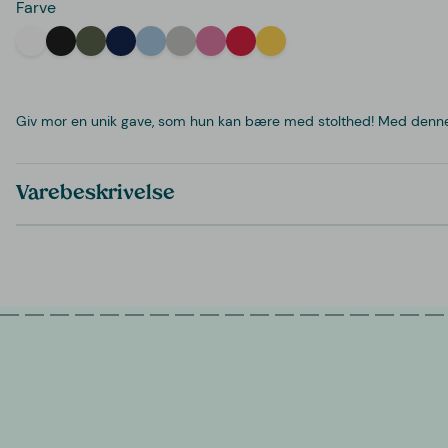
Farve
White
Black
Military Green
Navy
Light Blue
Light Grey
Pink
Red
Yellow
Giv mor en unik gave, som hun kan bære med stolthed! Med denne p
Varebeskrivelse