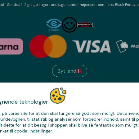
tuff
. Sendes 1-2 gange i ugen,
undtagen under højsæson, som f.eks Black Friday o
Byt land
We have
ignende teknologier
just the thing.
 på vores site for at den skal fungere så godt som muligt. Det anvende
kundevognen, til statistik og analyser som forbedrer indhold, samt til p
t dette for at dit besøg i shoppen skal blive så fantastisk som muligt! 
nket til cookie-indstillinger.