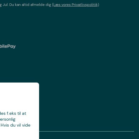
g Jul
. Du kan altid afmelde dig
(Læs vores Privatlivspolitik)
s f.eks til at
ersonlig
Hvis du vil vide