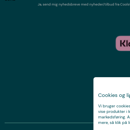
Ja, send mig nyhedsbreve med
nyheder/tilbud
fra
Cools
Cookies og l
Vi bruger cookies
vise produkter i 
markedsføring. Al
mere, så klik på li