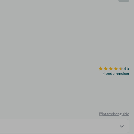
4,5
4 bedømmelser
Størrelsesguide