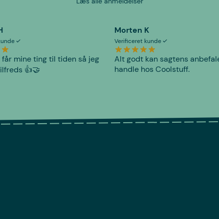
Læs alle anmeldelser
H
Morten K
 kunde
Verificeret kunde
 får mine ting til tiden så jeg
Alt godt kan sagtens anbefal
handle hos Coolstuff.
tilfreds 👍🤝