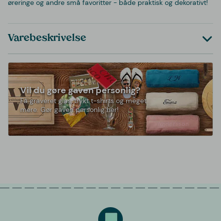
øreringe og andre små favoritter - både praktisk og dekorativt!
Varebeskrivelse
Vil du gøre gaven personlig?
Få graveret glas, trykt t-shirts og meget
mere. Gør gaven personlig her!