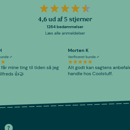
4,6 ud af 5 stjerner
1264 bedømmelser
Læs alle anmeldelser
H
Morten K
 kunde
Verificeret kunde
 får mine ting til tiden så jeg
Alt godt kan sagtens anbefal
handle hos Coolstuff.
tilfreds 👍🤝