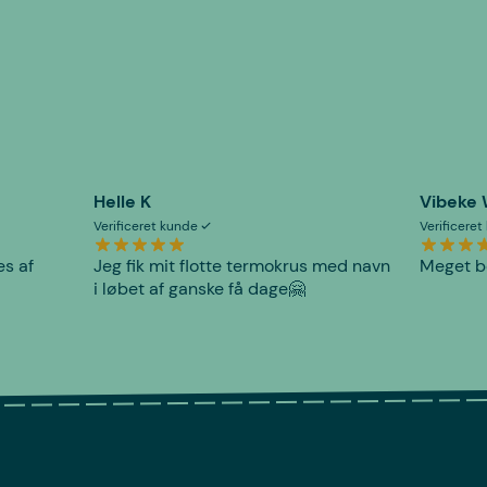
Helle K
Vibeke
Verificeret kunde
Verificere
es af
Jeg fik mit flotte termokrus med navn
Meget be
i løbet af ganske få dage🤗