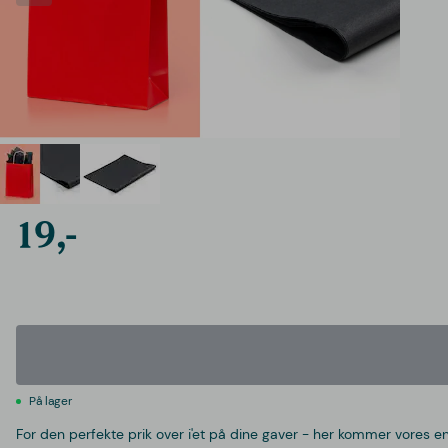
19,-
På lager
For den perfekte prik over i'et på dine gaver - her kommer vores e