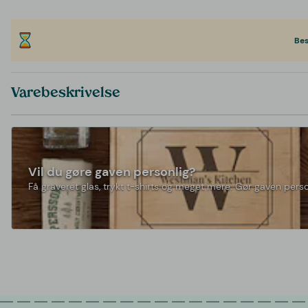
Bes
Varebeskrivelse
Vil du gøre gaven personlig?
Få graveret glas, trykt t-shirts og meget mere. Gør gaven perso