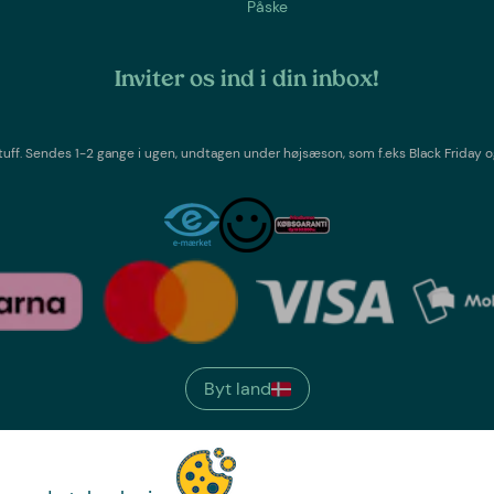
Påske
Inviter os ind i din inbox!
tuff
. Sendes 1-2 gange i ugen,
undtagen under højsæson, som f.eks Black Friday o
Byt land
We have