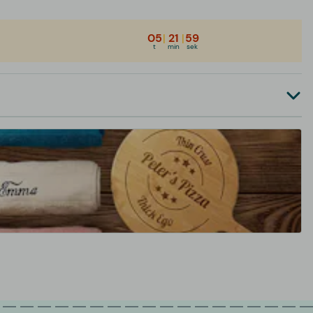
05
|
21
|
59
t
min
sek