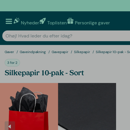
Nyheder
Toplisten
Personlige gaver
Gaver
Gaveindpakning
Gavepapir
Silkepapir
Silkepapir 10-pak - S
3 for 2
Silkepapir 10-pak - Sort