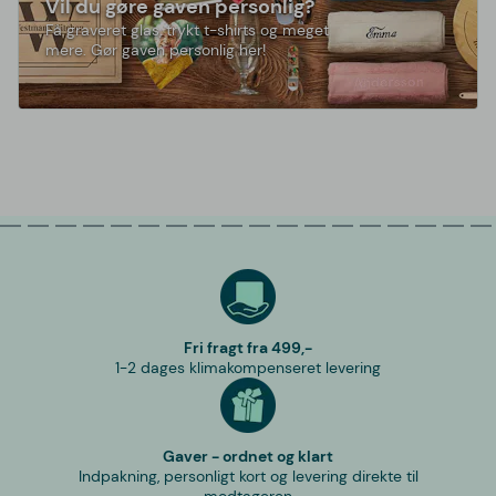
Vil du gøre gaven personlig?
Få graveret glas, trykt t-shirts og meget
mere. Gør gaven personlig her!
Fri fragt fra 499,-
1-2 dages klimakompenseret levering
Gaver - ordnet og klart
Indpakning, personligt kort og levering direkte til
modtageren