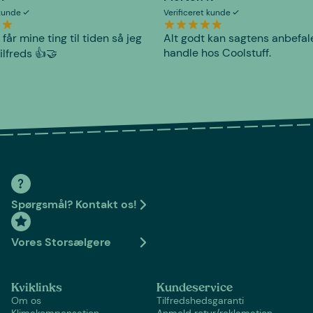
 kunde
Verificeret kunde
 får mine ting til tiden så jeg
Alt godt kan sagtens anbefal
handle hos Coolstuff.
tilfreds 👍🤝
Spørgsmål? Kontakt os!
Vores Storsælgere
Kviklinks
Kundeservice
Om os
Tilfredshedsgaranti