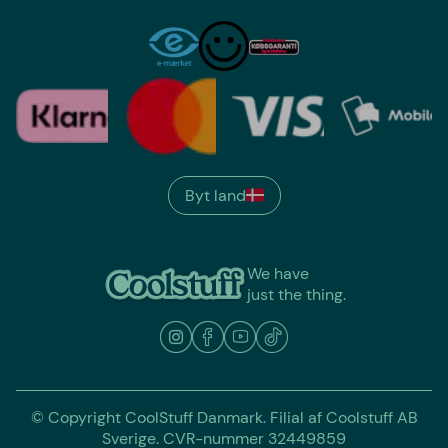
Byt land
We have
just the thing.
© Copyright CoolStuff Danmark. Filial af Coolstuff AB
Sverige. CVR-nummer 32449859