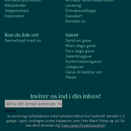
Klimakompensation
Anmeld retur/reklamation
Rabatkoder
Levering
Velgørenhed
Firmabestillinger
Inspiration
Gavekort
Kontakt os
Kan du lide os?
Gaver
Samarbejd med os
Send en gave
Mors dags gave
Fars dags gave
Valentinsgave
Konfirmationsgaver
Julegaver
Gave til bedste ven
Påske
Inviter os ind i din inbox!
Send
Ja, send mig nyhedsbreve med
nyheder/tilbud
fra
Coolstuff
. Sendes 1-2
gange i ugen,
undtagen under højsæson, som f.eks Black Friday og Jul
. Du
kan altid afmelde dig
(Læs vores Privatlivspolitik)