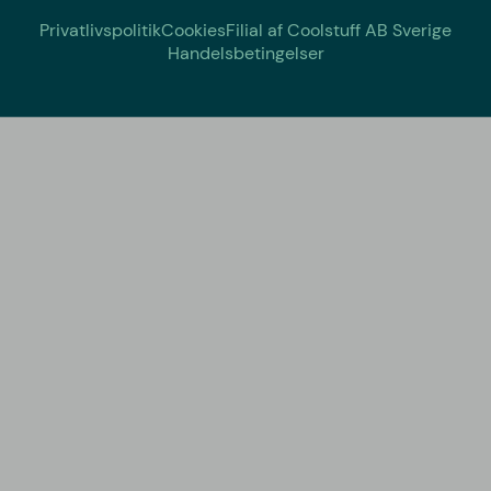
Privatlivspolitik
Cookies
Filial af Coolstuff AB Sverige
Handelsbetingelser