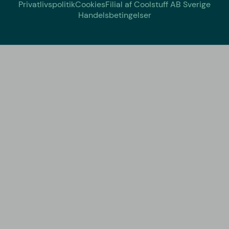
Privatlivspolitik
Cookies
Filial af Coolstuff AB Sverige
Handelsbetingelser