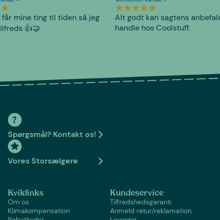
 får mine ting til tiden så jeg
Alt godt kan sagtens anbefal
handle hos Coolstuff.
tilfreds 👍🤝
Spørgsmål? Kontakt os!
Vores Storsælgere
Kviklinks
Kundeservice
Om os
Tilfredshedsgaranti
Klimakompensation
Anmeld retur/reklamation
Rabatkoder
Levering