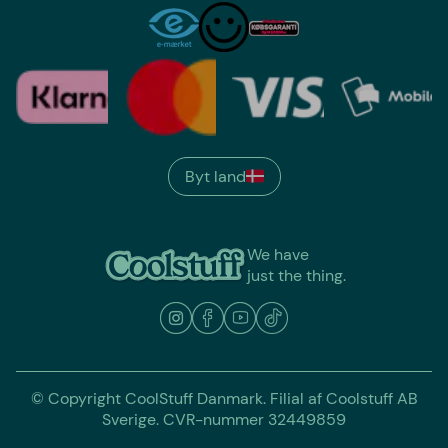
Byt land
We have
just the thing.
© Copyright CoolStuff Danmark. Filial af Coolstuff AB
Sverige. CVR-nummer 32449859