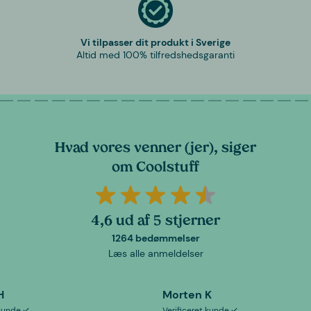
Vi tilpasser dit produkt i Sverige
Altid med 100% tilfredshedsgaranti
Hvad vores venner (jer), siger
om Coolstuff
4,6 ud af 5 stjerner
1264 bedømmelser
Læs alle anmeldelser
H
Morten K
 kunde
Verificeret kunde