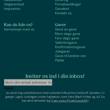
Velgørenhed
Firmabestillinger
Inspiration
Gavekort
Kontakt os
Kan du lide os?
Gaver
Samarbejd med os
Send en gave
Mors dags gave
Fars dags gave
Valentinsgave
Konfirmationsgaver
Julegaver
Gave til bedste ven
Påske
Inviter os ind i din inbox!
Send
Ja, send mig nyhedsbreve med
nyheder/tilbud
fra
Coolstuff
. Sendes 1-2
gange i ugen,
undtagen under højsæson, som f.eks Black Friday og Jul
. Du
kan altid afmelde dig
(Læs vores Privatlivspolitik)