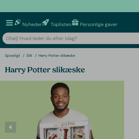
Nyheder
Toplisten
Personlige gaver
Spiseligt
Slik
Harry Potter slikæske
Harry Potter slikæske