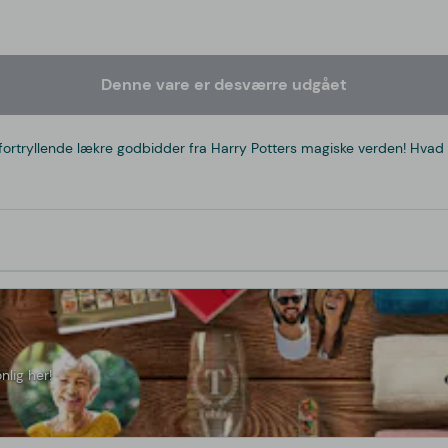
Denne vare er desværre udgået
ortryllende lækre godbidder fra Harry Potters magiske verden! Hvad me
nlig her!