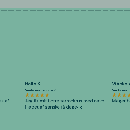
Helle K
Vibeke
Verificeret kunde
Verificere
es af
Jeg fik mit flotte termokrus med navn
Meget be
i løbet af ganske få dage🤗