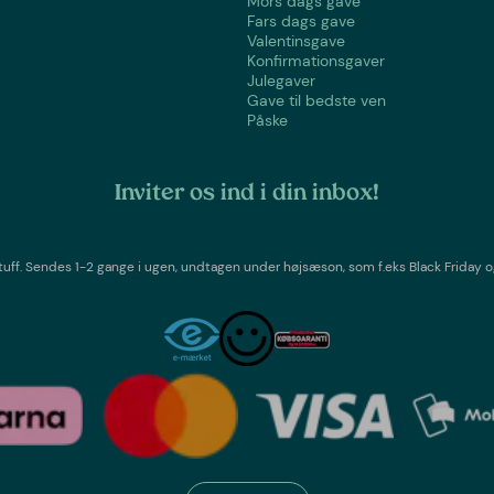
Mors dags gave
Fars dags gave
Valentinsgave
Konfirmationsgaver
Julegaver
Gave til bedste ven
Påske
Inviter os ind i din inbox!
tuff
. Sendes 1-2 gange i ugen,
undtagen under højsæson, som f.eks Black Friday o