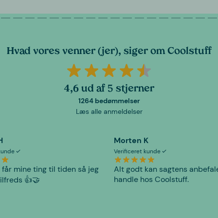
Hvad vores venner (jer), siger om Coolstuff
4,6 ud af 5 stjerner
1264 bedømmelser
Læs alle anmeldelser
H
Morten K
 kunde
Verificeret kunde
 får mine ting til tiden så jeg
Alt godt kan sagtens anbefal
handle hos Coolstuff.
tilfreds 👍🤝