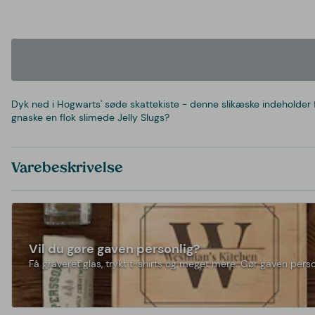
Dyk ned i Hogwarts' søde skattekiste - denne slikæske indeholder f
gnaske en flok slimede Jelly Slugs?
Varebeskrivelse
Vil du gøre gaven personlig?
Få graveret glas, trykt t-shirts og meget mere. Gør gaven perso