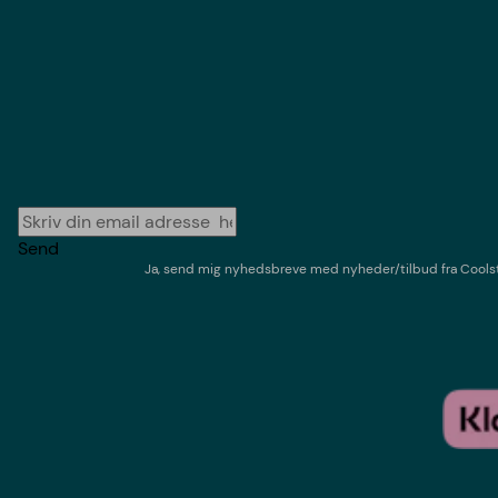
Send
Ja, send mig nyhedsbreve med
nyheder/tilbud
fra
Cools