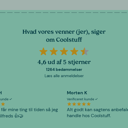
Hvad vores venner (jer), siger
om Coolstuff
4,6 ud af 5 stjerner
1264 bedømmelser
Læs alle anmeldelser
H
Morten K
 kunde
Verificeret kunde
 får mine ting til tiden så jeg
Alt godt kan sagtens anbefal
handle hos Coolstuff.
tilfreds 👍🤝