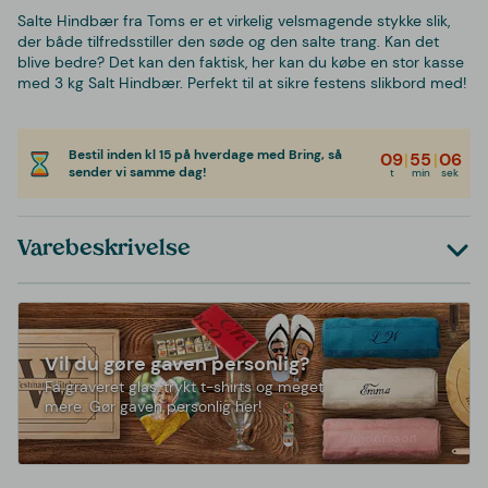
Salte Hindbær fra Toms er et virkelig velsmagende stykke slik,
der både tilfredsstiller den søde og den salte trang. Kan det
blive bedre? Det kan den faktisk, her kan du købe en stor kasse
med 3 kg Salt Hindbær. Perfekt til at sikre festens slikbord med!
Bestil inden kl 15 på hverdage med Bring, så
09
|
55
|
06
sender vi samme dag!
t
min
sek
Varebeskrivelse
Vil du gøre gaven personlig?
Få graveret glas, trykt t-shirts og meget
mere. Gør gaven personlig her!