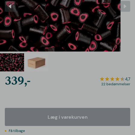
339,-
4,7
22 bedømmelser
Læg i varekurven
Få tilbage