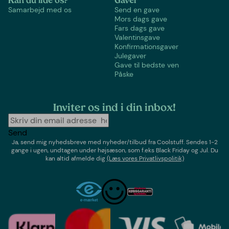
Kan du lide os?
Gaver
Samarbejd med os
Send en gave
Mors dags gave
Fars dags gave
Valentinsgave
Konfirmationsgaver
Julegaver
Gave til bedste ven
Påske
Inviter os ind i din inbox!
Send
Ja, send mig nyhedsbreve med
nyheder/tilbud
fra
Coolstuff
. Sendes 1-2
gange i ugen,
undtagen under højsæson, som f.eks Black Friday og Jul
. Du
kan altid afmelde dig
(Læs vores Privatlivspolitik)