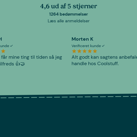
4,6 ud af 5 stjerner
1264 bedømmelser
Læs alle anmeldelser
H
Morten K
 kunde
Verificeret kunde
 får mine ting til tiden så jeg
Alt godt kan sagtens anbefal
handle hos Coolstuff.
tilfreds 👍🤝