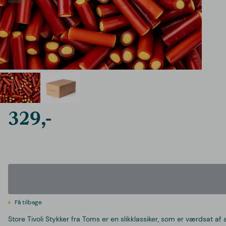
329,-
Få tilbage
Store Tivoli Stykker fra Toms er en slikklassiker, som er værdsat af