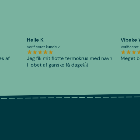
Helle K
Vibeke
Verificeret kunde
Verificere
es af
Jeg fik mit flotte termokrus med navn
Meget be
i løbet af ganske få dage🤗