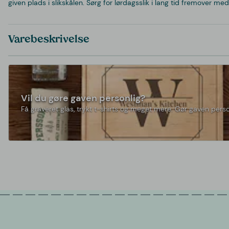
given plads i slikskålen. Sørg for lørdagsslik i lang tid fremover m
Varebeskrivelse
Vil du gøre gaven personlig?
Få graveret glas, trykt t-shirts og meget mere. Gør gaven perso