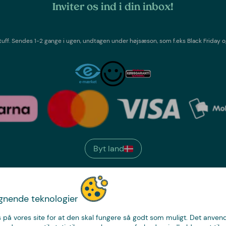
Inviter os ind i din inbox!
tuff
. Sendes 1-2 gange i ugen,
undtagen under højsæson, som f.eks Black Friday o
Byt land
We have
ignende teknologier
just the thing.
 på vores site for at den skal fungere så godt som muligt. Det anvende