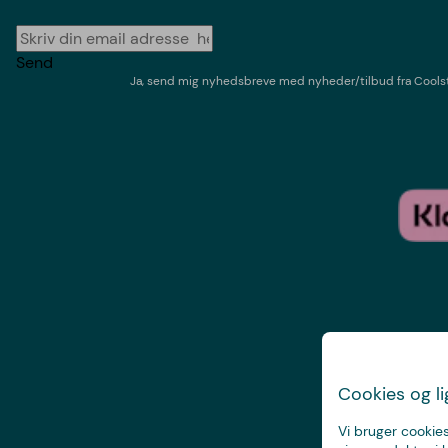
Send
Ja, send mig nyhedsbreve med
nyheder/tilbud
fra
Cools
Cookies og l
Vi bruger cookies