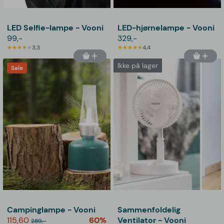
LED Selfie-lampe - Vooni
LED-hjørnelampe - Vooni
99,-
329,-
3,3
4,4
Ikke på lager
Sale
Campinglampe - Vooni
Sammenfoldelig
115,60
60%
Ventilator - Vooni
289,-