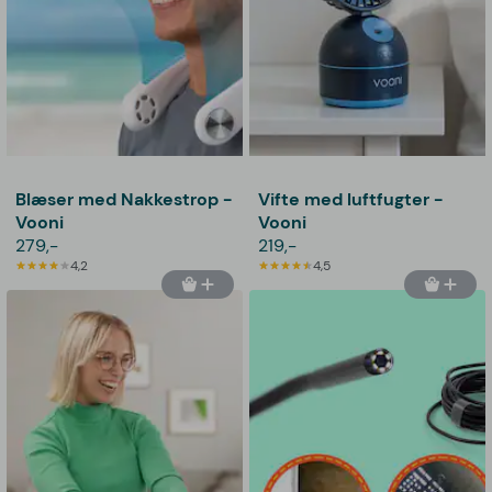
Blæser med Nakkestrop -
Vifte med luftfugter -
Vooni
Vooni
279,-
219,-
4,2
4,5