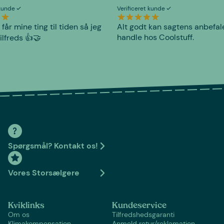
 kunde
Verificeret kunde
 får mine ting til tiden så jeg
Alt godt kan sagtens anbefal
handle hos Coolstuff.
tilfreds 👍🤝
Spørgsmål? Kontakt os!
Vores Storsælgere
Kviklinks
Kundeservice
Om os
Tilfredshedsgaranti
Klimakompensation
Anmeld retur/reklamation