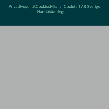
Privatlivspolitik
Cookies
Filial af Coolstuff AB Sverige
Handelsbetingelser