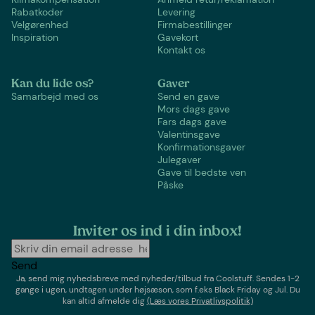
Rabatkoder
Levering
Velgørenhed
Firmabestillinger
Inspiration
Gavekort
Kontakt os
Kan du lide os?
Gaver
Samarbejd med os
Send en gave
Mors dags gave
Fars dags gave
Valentinsgave
Konfirmationsgaver
Julegaver
Gave til bedste ven
Påske
Inviter os ind i din inbox!
Send
Ja, send mig nyhedsbreve med
nyheder/tilbud
fra
Coolstuff
. Sendes 1-2
gange i ugen,
undtagen under højsæson, som f.eks Black Friday og Jul
. Du
kan altid afmelde dig
(Læs vores Privatlivspolitik)