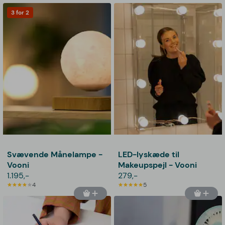
3 for 2
Svævende Månelampe -
LED-lyskæde til
Vooni
Makeupspejl - Vooni
1.195,-
279,-
4
5