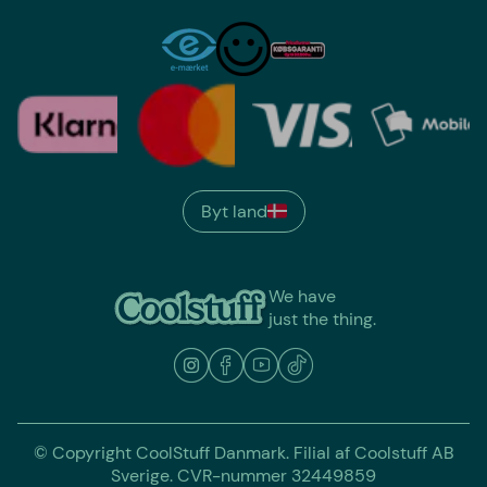
Byt land
We have
just the thing.
© Copyright CoolStuff Danmark. Filial af Coolstuff AB
Sverige. CVR-nummer 32449859