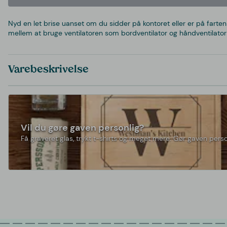
Nyd en let brise uanset om du sidder på kontoret eller er på farten 
mellem at bruge ventilatoren som bordventilator og håndventilator
Varebeskrivelse
Vil du gøre gaven personlig?
Få graveret glas, trykt t-shirts og meget mere. Gør gaven perso