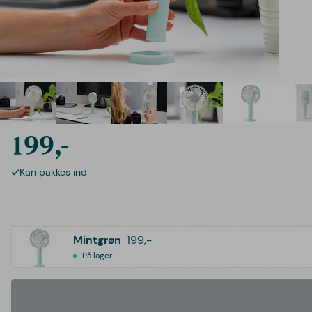
199,-
Kan pakkes ind
Mintgrøn
199,-
På lager