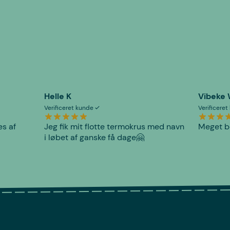
Helle K
Vibeke
Verificeret kunde
Verificere
es af
Jeg fik mit flotte termokrus med navn
Meget be
i løbet af ganske få dage🤗