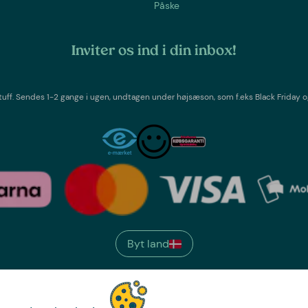
Påske
Inviter os ind i din inbox!
tuff
. Sendes 1-2 gange i ugen,
undtagen under højsæson, som f.eks Black Friday o
Byt land
We have