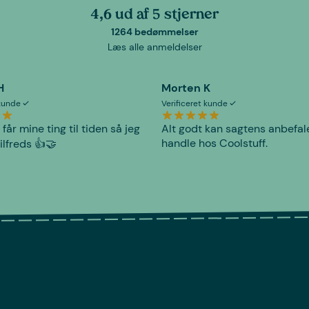
4,6 ud af 5 stjerner
1264 bedømmelser
Læs alle anmeldelser
H
Morten K
 kunde
Verificeret kunde
 får mine ting til tiden så jeg
Alt godt kan sagtens anbefal
handle hos Coolstuff.
tilfreds 👍🤝