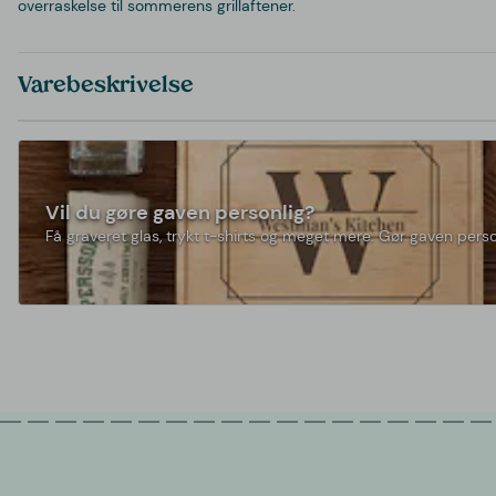
overraskelse til sommerens grillaftener.
Varebeskrivelse
Vil du gøre gaven personlig?
Få graveret glas, trykt t-shirts og meget mere. Gør gaven perso