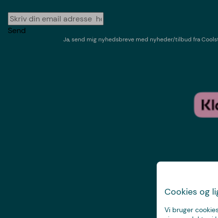
Send
Ja, send mig nyhedsbreve med
nyheder/tilbud
fra
Cools
Cookies og l
Vi bruger cookies