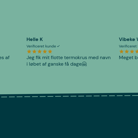
Helle K
Vibeke
Verificeret kunde
Verificere
es af
Jeg fik mit flotte termokrus med navn
Meget be
i løbet af ganske få dage🤗