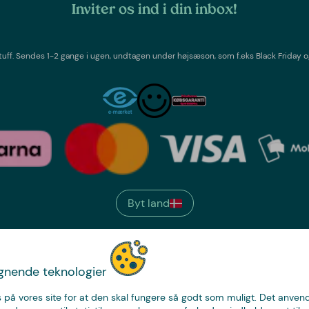
Inviter os ind i din inbox!
tuff
. Sendes 1-2 gange i ugen,
undtagen under højsæson, som f.eks Black Friday o
Byt land
We have
ignende teknologier
just the thing.
 på vores site for at den skal fungere så godt som muligt. Det anvende