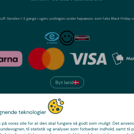
tuff
. Sendes 1-2 gange i ugen,
undtagen under højsæson, som f.eks Black Friday o
Byt land
We have
ignende teknologier
just the thing.
 på vores site for at den skal fungere så godt som muligt. Det anvende
kundevognen, til statistik og analyser som forbedrer indhold, samt til p