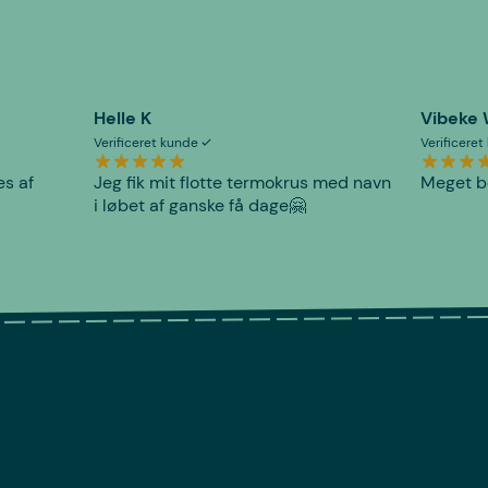
Helle K
Vibeke
Verificeret kunde
Verificere
es af
Jeg fik mit flotte termokrus med navn
Meget be
i løbet af ganske få dage🤗