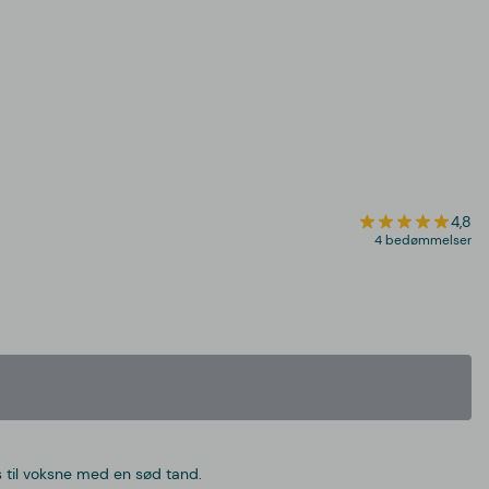
4,8
4 bedømmelser
s til voksne med en sød tand.