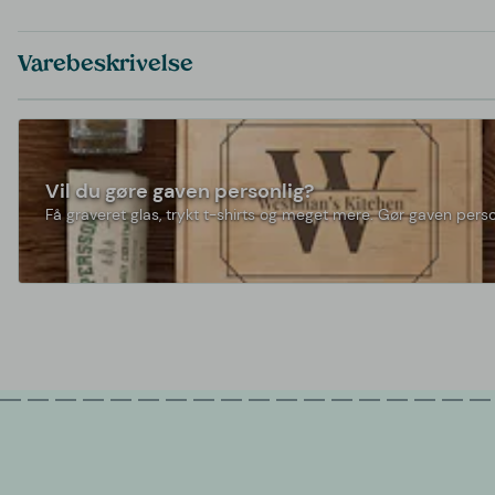
Varebeskrivelse
Vil du gøre gaven personlig?
Få graveret glas, trykt t-shirts og meget mere. Gør gaven perso