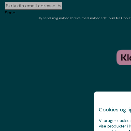
Send
Ja, send mig nyhedsbreve med
nyheder/tilbud
fra
Cools
Cookies og l
Vi bruger cookies
vise produkter i 