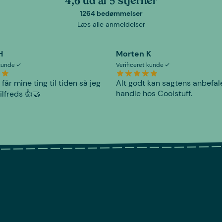
4,6 ud af 5 stjerner
1264 bedømmelser
Læs alle anmeldelser
H
Morten K
 kunde
Verificeret kunde
 får mine ting til tiden så jeg
Alt godt kan sagtens anbefal
handle hos Coolstuff.
tilfreds 👍🤝