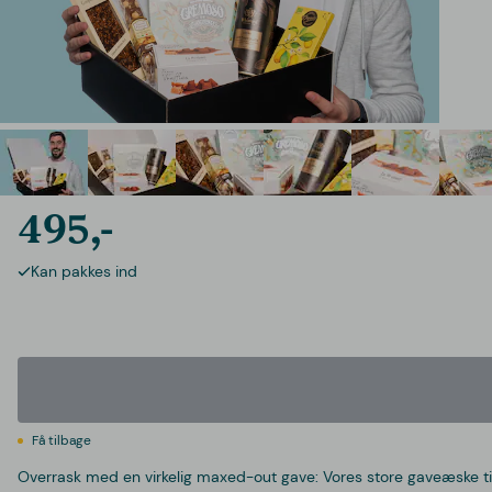
495,-
Kan pakkes ind
Få tilbage
Overrask med en virkelig maxed-out gave: Vores store gaveæske til