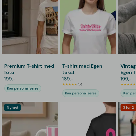
Premium T-shirt med
T-shirt med Egen
Vintag
foto
tekst
Egen T
199,-
169,-
199,-
4,4
Kan personaliseres
Kan personaliseres
Kan per
Nyhed
3 for 2