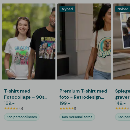
Nyhed
Nyhed
T-shirt med
Premium T-shirt med
Spiege
Fotocollage – 90s
foto - Retrodesign
graver
Design
169,-
kæledyr
199,-
149,-
4,6
5
Kan personaliseres
Kan personaliseres
Kan per