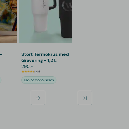
-
Stort Termokrus med
Gravering - 1,2 L
295,-
4,6
Kan personaliseres