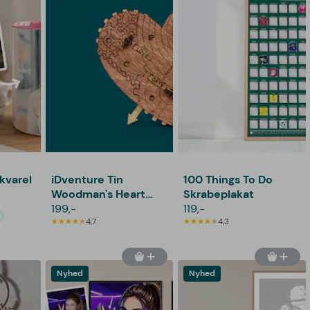
kvarel
iDventure Tin
100 Things To Do
Woodman's Heart
Skrabeplakat
Gaveskjuler
199,-
119,-
4,7
4,3
Nyhed
Nyhed