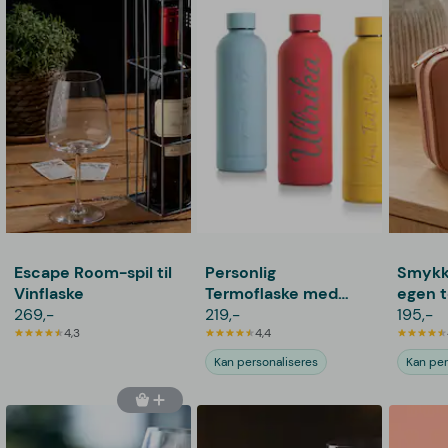
Escape Room-spil til
Personlig
Smykk
Vinflaske
Termoflaske med
egen t
269,-
Tekst - 500 ml
219,-
Stjern
195,-
4,3
4,4
Kan personaliseres
Kan per