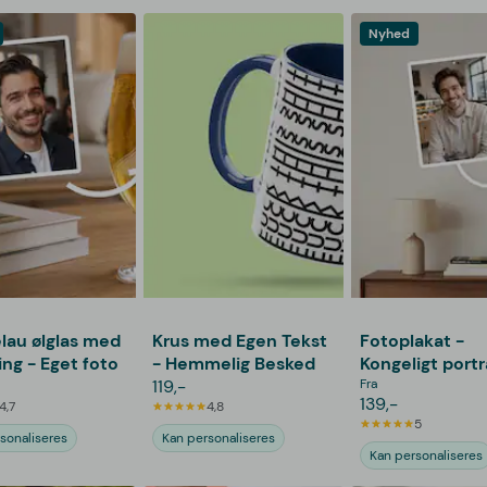
Nyhed
lau ølglas med
Krus med Egen Tekst
Fotoplakat -
ing - Eget foto
- Hemmelig Besked
Kongeligt port
119,-
Fra
139,-
4,7
4,8
5
sonaliseres
Kan personaliseres
Kan personaliseres