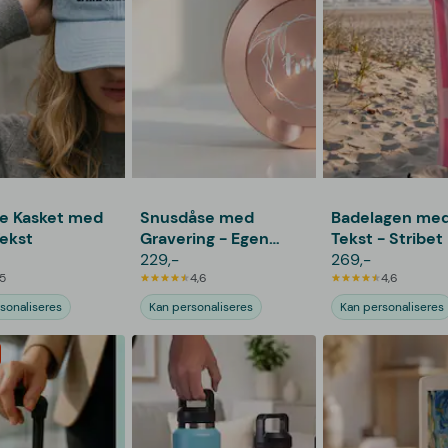
e Kasket med
Snusdåse med
Badelagen med
ekst
Gravering - Egen
Tekst - Stribet
Tekst
229,-
269,-
5
4,6
4,6
sonaliseres
Kan personaliseres
Kan personaliseres