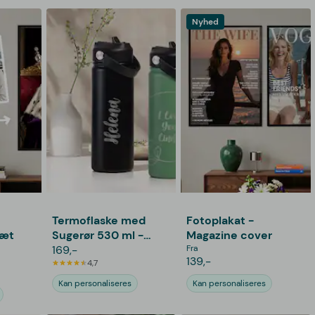
Nyhed
Termoflaske med
Fotoplakat -
ræt
Sugerør 530 ml -
Magazine cover
Personlig Gravering
169,-
Fra
139,-
4,7
Kan personaliseres
Kan personaliseres