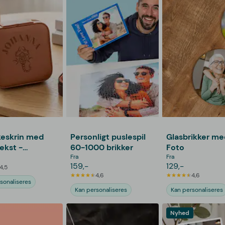
eskrin med
Personligt puslespil
Glasbrikker me
ekst -
60-1000 brikker
Foto
etegn
Fra
Fra
159,-
129,-
4,5
4,6
4,6
sonaliseres
Kan personaliseres
Kan personaliseres
Nyhed