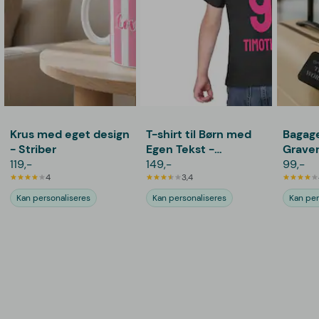
Krus med eget design
T-shirt til Børn med
Bagag
- Striber
Egen Tekst -
Graver
119,-
Fodboldtrøje
149,-
Tekst
99,-
4
3,4
Kan personaliseres
Kan personaliseres
Kan per