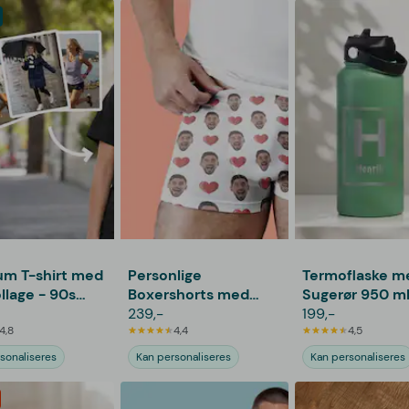
um T-shirt med
Personlige
Termoflaske m
llage - 90s
Boxershorts med
Sugerør 950 ml
Foto
239,-
Personlig Grav
199,-
4,8
4,4
4,5
sonaliseres
Kan personaliseres
Kan personaliseres