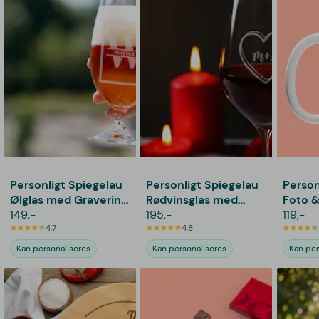
Personligt Spiegelau
Personligt Spiegelau
Person
Ølglas med Gravering
Rødvinsglas med
Foto &
- Bogstav & Navn
149,-
Gravering - Hjerte
195,-
119,-
4,7
4,8
Kan personaliseres
Kan personaliseres
Kan per