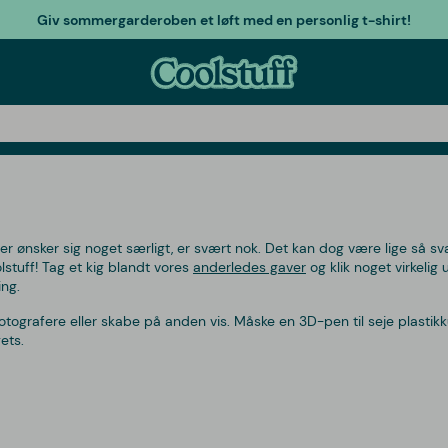
Giv sommergarderoben et løft med en personlig t-shirt!
ler ønsker sig noget særligt, er svært nok. Det kan dog være lige så svæ
stuff! Tag et kig blandt vores
anderledes gaver
og klik noget virkelig
ing.
fotografere eller skabe på anden vis. Måske en 3D-pen til seje plastik
ets.