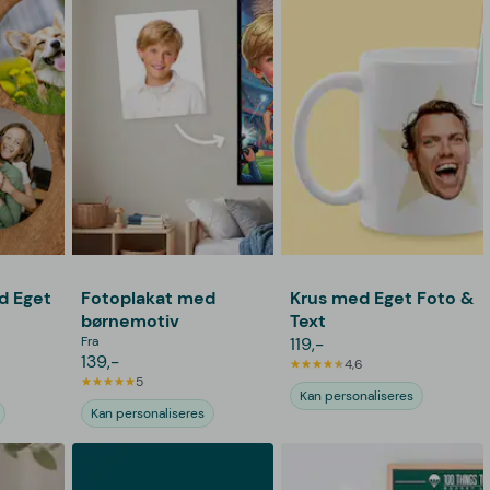
d Eget
Fotoplakat med
Krus med Eget Foto &
børnemotiv
Text
Fra
119,-
139,-
4,6
5
Kan personaliseres
Kan personaliseres