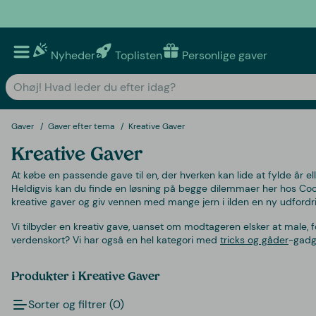
Nyheder
Toplisten
Personlige gaver
Gaver
Gaver efter tema
Kreative Gaver
Kreative Gaver
At købe en passende gave til en, der hverken kan lide at fylde år el
Heldigvis kan du finde en løsning på begge dilemmaer her hos Cool
kreative gaver og giv vennen med mange jern i ilden en ny udfordr
Vi tilbyder en kreativ gave, uanset om modtageren elsker at male, 
verdenskort? Vi har også en hel kategori med
tricks og gåder
-gadg
Produkter i Kreative Gaver
Sorter og filtrer (0)