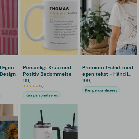
 Egen
Personligt Krus med
Premium T-shirt med
 Design
Positiv Bedømmelse
egen tekst - Hånd i
119,-
hånd
199,-
4,6
Kan personaliseres
Kan personaliseres