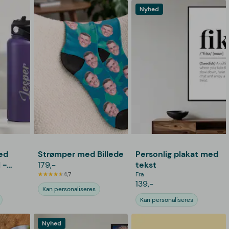
Nyhed
ed
Strømper med Billede
Personlig plakat med
 -
179,-
tekst
ering
4,7
Fra
139,-
Kan personaliseres
Kan personaliseres
Nyhed