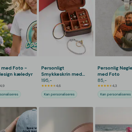
t med Foto -
Personligt
Personlig Nøgle
esign kæledyr
Smykkeskrin med
med Foto
Tekst
195,-
85,-
4,9
4,6
4,3
sonaliseres
Kan personaliseres
Kan personaliseres