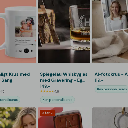
ligt Krus med
Spiegelau Whiskyglas
AI-fotokrus - A
 Sang
med Gravering - Egen
119,-
Tekst
149,-
Kan personaliseres
4,5
4,6
sonaliseres
Kan personaliseres
3 for 2