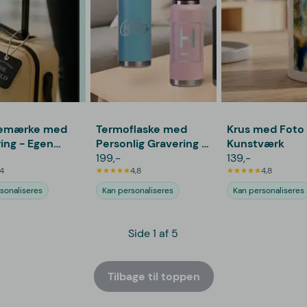
emærke med
Termoflaske med
Krus med Foto 
ing - Egen
Personlig Gravering -
Kunstværk
1,06 L
199,-
139,-
4
4,8
4,8
sonaliseres
Kan personaliseres
Kan personaliseres
Side 1 af 5
Tilbage til toppen