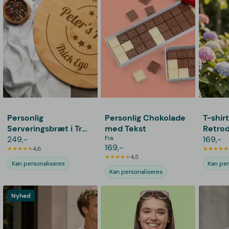
Personlig
Personlig Chokolade
T-shir
Serveringsbræt i Træ
med Tekst
Retrod
med Gravering -
249,-
Fra
169,-
169,-
Pizza
4,6
4,5
Kan personaliseres
Kan per
Kan personaliseres
Nyhed