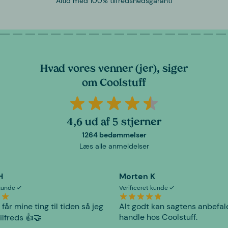
Altid med 100% tilfredshedsgaranti
Hvad vores venner (jer), siger
om Coolstuff
4,6 ud af 5 stjerner
1264 bedømmelser
Læs alle anmeldelser
H
Morten K
 kunde
Verificeret kunde
 får mine ting til tiden så jeg
Alt godt kan sagtens anbefal
handle hos Coolstuff.
tilfreds 👍🤝