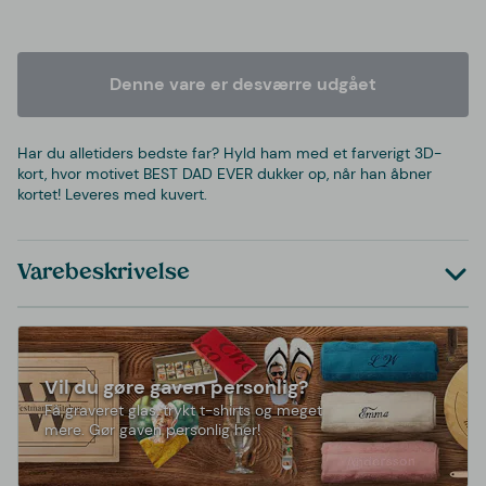
Denne vare er desværre udgået
Har du alletiders bedste far? Hyld ham med et farverigt 3D-
kort, hvor motivet BEST DAD EVER dukker op, når han åbner
kortet! Leveres med kuvert.
Varebeskrivelse
Vil du gøre gaven personlig?
Få graveret glas, trykt t-shirts og meget
mere. Gør gaven personlig her!