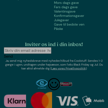
Mors dags gave
Fars dags gave
Valentinsgave
Konfirmationsgaver
Julegaver
Gave til bedste ven
Påske
Inviter os ind i din inbox!
Send
Ja, send mig nyhedsbreve med
nyheder/tilbud
fra
Coolstuff
. Sendes 1-2
gange i ugen,
undtagen under højsæson, som f.eks Black Friday og Jul
. Du
kan altid afmelde dig
(Læs vores Privatlivspolitik)