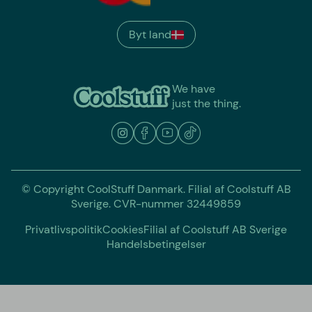
Byt land
We have
just the thing.
© Copyright CoolStuff Danmark. Filial af Coolstuff AB
Sverige. CVR-nummer 32449859
Privatlivspolitik
Cookies
Filial af Coolstuff AB Sverige
Handelsbetingelser