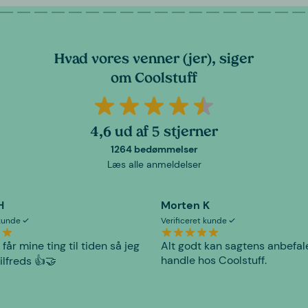
Hvad vores venner (jer), siger
om Coolstuff
4,6 ud af 5 stjerner
1264 bedømmelser
Læs alle anmeldelser
H
Morten K
 kunde
Verificeret kunde
 får mine ting til tiden så jeg
Alt godt kan sagtens anbefal
handle hos Coolstuff.
tilfreds 👍🤝