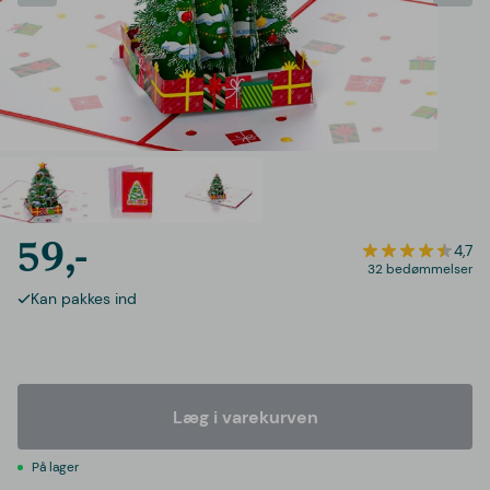
59,-
4,7
32 bedømmelser
Kan pakkes ind
Læg i varekurven
På lager