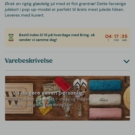
Ønsk en rigtig glædelig jul med et flot grantræ! Dette farverige
julekort i pop up-model er perfekt til årets mest julede hilsen.
Leveres med kuvert.
Bestil inden kl 15 på hverdage med Bring, så
04
|
17
|
35
sender vi samme dag!
t
min
sek
Varebeskrivelse
Vil du gøre gaven personlig?
Få graveret glas, trykt t-shirts og meget
mere. Gør gaven personlig her!