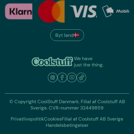
Byt land
We have
just the thing.
© Copyright CoolStuff Danmark. Filial af Coolstuff AB
Sverige. CVR-nummer 32449859
Privatlivspolitik
Cookies
Filial af Coolstuff AB Sverige
Handelsbetingelser