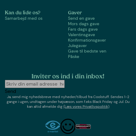
Kan du lide os?
Gaver
Samarbejd med os
Send en gave
Mors dags gave
Fars dags gave
Valentinsgave
Konfirmationsgaver
Julegaver
Gave til bedste ven
Påske
Inviter os ind i din inbox!
Send
Ja, send mig nyhedsbreve med
nyheder/tilbud
fra
Coolstuff
. Sendes 1-2
gange i ugen,
undtagen under højsæson, som f.eks Black Friday og Jul
. Du
kan altid afmelde dig
(Læs vores Privatlivspolitik)