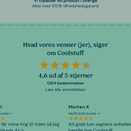
Vi tilpasser dit produkt i Sverige
Altid med 100% tilfredshedsgaranti
Hvad vores venner (jer), siger
om Coolstuff
4,6 ud af 5 stjerner
1264 bedømmelser
Læs alle anmeldelser
H
Morten K
 kunde
Verificeret kunde
 får mine ting til tiden så jeg
Alt godt kan sagtens anbefal
handle hos Coolstuff.
tilfreds 👍🤝