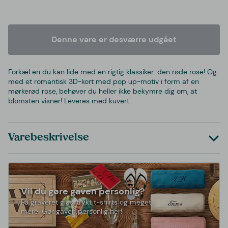
Denne vare er desværre udgået
Forkæl en du kan lide med en rigtig klassiker: den røde rose! Og
med et romantisk 3D-kort med pop up-motiv i form af en
mørkerød rose, behøver du heller ikke bekymre dig om, at
blomsten visner! Leveres med kuvert.
Varebeskrivelse
Vil du gøre gaven personlig?
Få graveret glas, trykt t-shirts og meget
mere. Gør gaven personlig her!