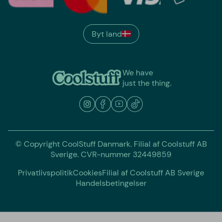
Byt land
We have
just the thing.
© Copyright CoolStuff Danmark. Filial af Coolstuff AB
Sverige. CVR-nummer 32449859
Privatlivspolitik
Cookies
Filial af Coolstuff AB Sverige
Handelsbetingelser