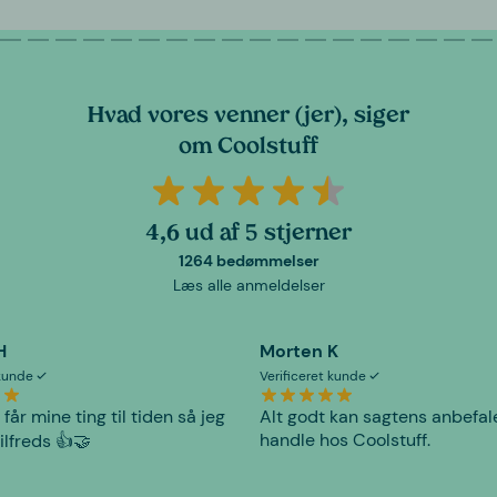
Hvad vores venner (jer), siger
om Coolstuff
4,6 ud af 5 stjerner
1264 bedømmelser
Læs alle anmeldelser
H
Morten K
 kunde
Verificeret kunde
 får mine ting til tiden så jeg
Alt godt kan sagtens anbefal
handle hos Coolstuff.
tilfreds 👍🤝