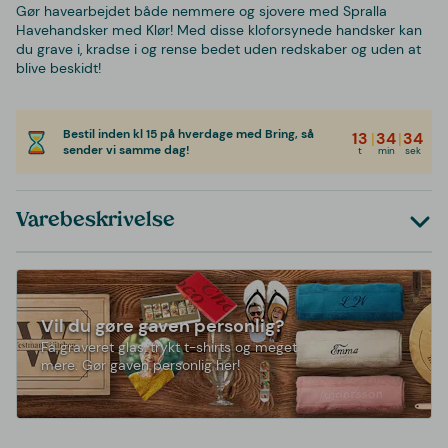
Gør havearbejdet både nemmere og sjovere med Spralla
Havehandsker med Klør! Med disse kloforsynede handsker kan
du grave i, kradse i og rense bedet uden redskaber og uden at
blive beskidt!
Bestil inden kl 15 på hverdage med Bring, så
13
|
34
|
34
sender vi samme dag!
t
min
sek
Varebeskrivelse
Vil du gøre gaven personlig?
Få graveret glas, trykt t-shirts og meget
mere. Gør gaven personlig her!