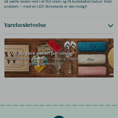
så sætte tavlen ned i et flot stativ og få budskabet belyst. Intet
problem – med en LED Skrivetavle er det muligt!
Varebeskrivelse
Vil du gøre gaven personlig?
Få graveret glas, trykt t-shirts og meget
mere. Gør gaven personlig her!