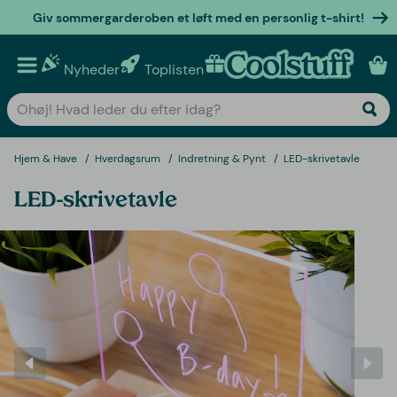
Giv sommergarderoben et løft med en personlig t-shirt!
Nyheder
Toplisten
Personlige gaver
Hjem & Have
Hverdagsrum
Indretning & Pynt
LED-skrivetavle
LED-skrivetavle