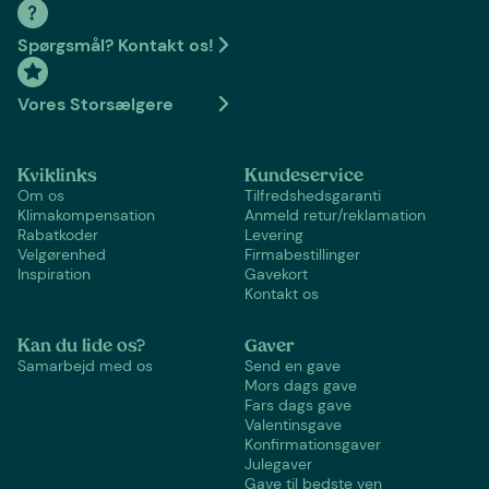
Spørgsmål? Kontakt os!
Vores Storsælgere
Kviklinks
Kundeservice
Om os
Tilfredshedsgaranti
Klimakompensation
Anmeld retur/reklamation
Rabatkoder
Levering
Velgørenhed
Firmabestillinger
Inspiration
Gavekort
Kontakt os
Kan du lide os?
Gaver
Samarbejd med os
Send en gave
Mors dags gave
Fars dags gave
Valentinsgave
Konfirmationsgaver
Julegaver
Gave til bedste ven