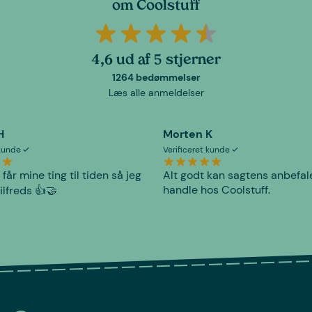
om Coolstuff
4,6 ud af 5 stjerner
1264 bedømmelser
Læs alle anmeldelser
H
Morten K
 kunde
Verificeret kunde
 får mine ting til tiden så jeg
Alt godt kan sagtens anbefal
handle hos Coolstuff.
tilfreds 👍🤝