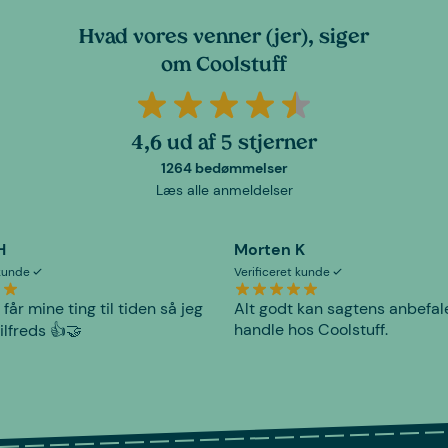
Hvad vores venner (jer), siger
om Coolstuff
4,6 ud af 5 stjerner
1264 bedømmelser
Læs alle anmeldelser
H
Morten K
 kunde
Verificeret kunde
 får mine ting til tiden så jeg
Alt godt kan sagtens anbefal
handle hos Coolstuff.
tilfreds 👍🤝