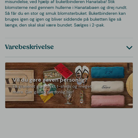
misundelse, ved hjælp af buketbinderen Hanataba! Stik
blomsterne ned gennem hullerne i Hanatabaen og drej rundt.
Så får du en stor og smuk blomsterbuket. Buketbinderen kan
bruges igen og igen og bliver siddende på buketten lige så
længe, den skal skal være bundet. Sælges i 2-pak.
Varebeskrivelse
Vil du gøre gaven personlig?
Få graveret glas, trykt t-shirts og meget
mere. Gør gaven personlig her!