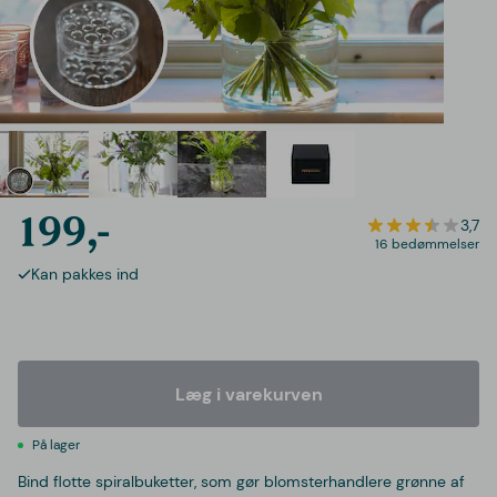
199,-
3,7
16 bedømmelser
Kan pakkes ind
Læg i varekurven
På lager
Bind flotte spiralbuketter, som gør blomsterhandlere grønne af