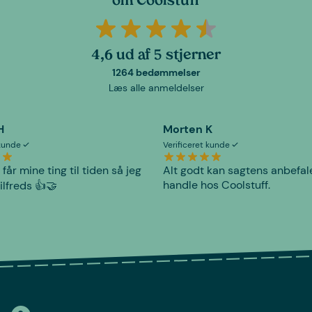
om Coolstuff
4,6 ud af 5 stjerner
1264 bedømmelser
Læs alle anmeldelser
H
Morten K
 kunde
Verificeret kunde
 får mine ting til tiden så jeg
Alt godt kan sagtens anbefal
handle hos Coolstuff.
tilfreds 👍🤝