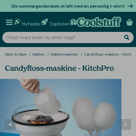
Giv sommergarderoben et løft med en personlig t-shirt!
Nyheder
Toplisten
Personlige gaver
Hjem & Have
Køkken
Køkkenmaskiner
Candyfloss-maskine - KitchPr
Candyfloss-maskine - KitchPro