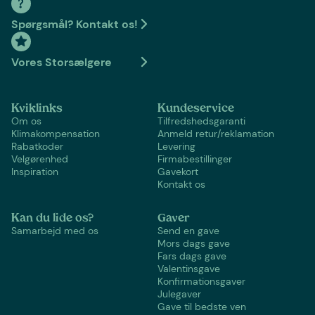
Spørgsmål? Kontakt os!
Vores Storsælgere
Kviklinks
Kundeservice
Om os
Tilfredshedsgaranti
Klimakompensation
Anmeld retur/reklamation
Rabatkoder
Levering
Velgørenhed
Firmabestillinger
Inspiration
Gavekort
Kontakt os
Kan du lide os?
Gaver
Samarbejd med os
Send en gave
Mors dags gave
Fars dags gave
Valentinsgave
Konfirmationsgaver
Julegaver
Gave til bedste ven