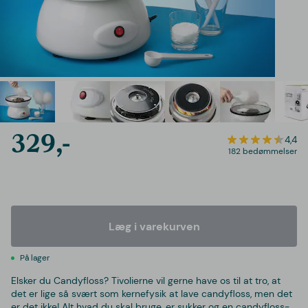
329,-
4,4
182 bedømmelser
Læg i varekurven
På lager
Elsker du Candyfloss? Tivolierne vil gerne have os til at tro, at
det er lige så svært som kernefysik at lave candyfloss, men det
er det ikke! Alt hvad du skal bruge, er sukker og en candyfloss-