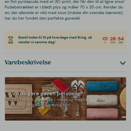
en flot pyntepude med et 3D-print, der får den til at ligne snus!
Pudebetrækket er i blødt plys og måler 70 x 35 cm. Kender du
en, der allerede er vild med snus (måske din svenske kæreste),
har du her fundet den perfekte gaveidé.
Bestil inden kl 15 på hverdage med Bring, så
01
|
28
|
54
sender vi samme dag!
t
min
sek
Varebeskrivelse
Vil du gøre gaven personlig?
Få graveret glas, trykt t-shirts og meget
mere. Gør gaven personlig her!