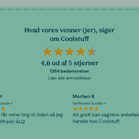
Hvad vores venner (jer), siger
om Coolstuff
4,6 ud af 5 stjerner
1264 bedømmelser
Læs alle anmeldelser
H
Morten K
 kunde
Verificeret kunde
 får mine ting til tiden så jeg
Alt godt kan sagtens anbefal
handle hos Coolstuff.
tilfreds 👍🤝