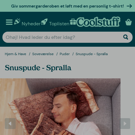
Giv sommergarderoben et løft med en personlig t-shirt!
Nyheder
Toplisten
Personlige gaver
Hjem & Have
Soveværelse
Puder
Snuspude - Spralla
Snuspude - Spralla