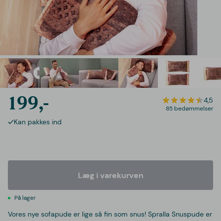
199,-
4,5
85 bedømmelser
Kan pakkes ind
Læg i varekurven
På lager
Vores nye sofapude er lige så fin som snus! Spralla Snuspude er