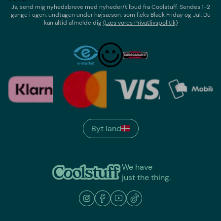
Ja, send mig nyhedsbreve med
nyheder/tilbud
fra
Coolstuff
. Sendes 1-2
gange i ugen,
undtagen under højsæson, som f.eks Black Friday og Jul
. Du
kan altid afmelde dig
(Læs vores Privatlivspolitik)
Byt land
We have
just the thing.