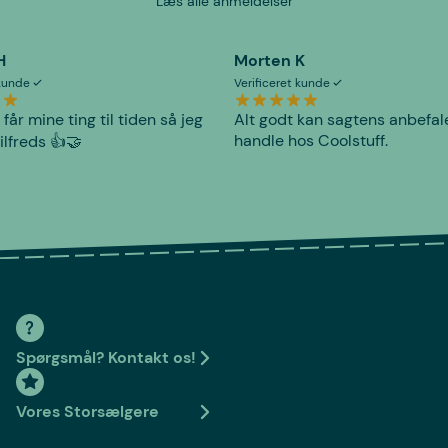
Læs alle anmeldelser
H
Morten K
 kunde
Verificeret kunde
 får mine ting til tiden så jeg
Alt godt kan sagtens anbefal
handle hos Coolstuff.
tilfreds 👍🤝
Spørgsmål? Kontakt os!
Vores Storsælgere