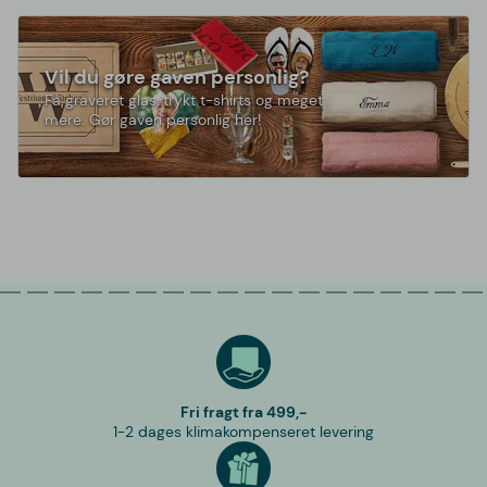
Vil du gøre gaven personlig?
Få graveret glas, trykt t-shirts og meget
mere. Gør gaven personlig her!
Fri fragt fra 499,-
1-2 dages klimakompenseret levering